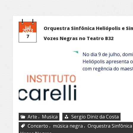
jul
Orquestra Sinfônica Heliópolis e 
2023
7
Vozes Negras no Teatro B32
No dia 9 de julho, dom
Heliópolis apresenta 
com regência do maes
,
Arte
Musica
Sergio Diniz da Costa
,
,
Concerto
música negra
Orquestra Sinfônica 