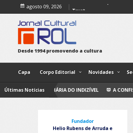
Skip
agosto 09, 2026
to
A confissão da prostituta 
content
Trust
Poesia
Esferas, petroglifos y ca
D
e
s
d
e
1
9
9
4
p
r
o
m
o
v
e
n
d
o
a
c
u
l
t
u
r
a
Capa
Corpo Editorial
Novidades
Se
 IMOBILIÁRIA DO INDIZÍVEL
Últimas Notícias
A CONFISSÃO DA PROS
Fundador
Helio Rubens de Arruda e