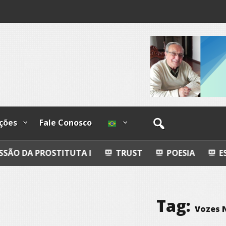
I
lzadas
ções
Fale Conosco
TITUTA I
TRUST
POESIA
ESFERAS, PETRO
Tag:
Vozes 