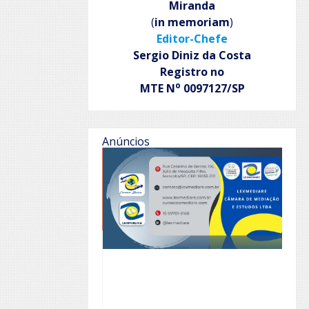
Miranda
(
in memoriam
)
Editor-Chefe
Sergio Diniz da Costa
Registro no
o
MTE N
0097127/SP
Anúncios