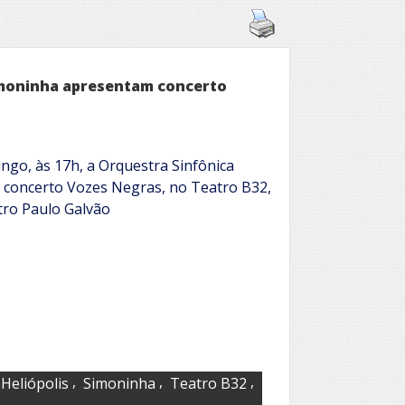
Simoninha apresentam concerto
ingo, às 17h, a Orquestra Sinfônica
o concerto Vozes Negras, no Teatro B32,
tro Paulo Galvão
,
,
,
Heliópolis
Simoninha
Teatro B32