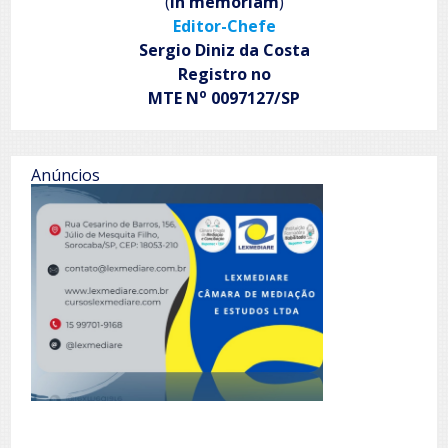
(
in memoriam
)
Editor-Chefe
Sergio Diniz da Costa
Registro no
o
MTE N
0097127/SP
Anúncios