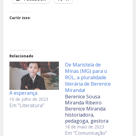
Curtir isso:
Relacionado
De Maristela de
Minas (MG) para o
ROL, a pluralidade
literária de Berenice
Miranda!
A esperança
Berenice Sousa
10 de julho de 2023
Miranda Ribeiro
Em "Literatura"
Berenice Miranda:
historiadora,
pedagoga, gestora
empresarial e, acima
18 de maio de 2023
de tudo, escritora e
Em "Comunicação"