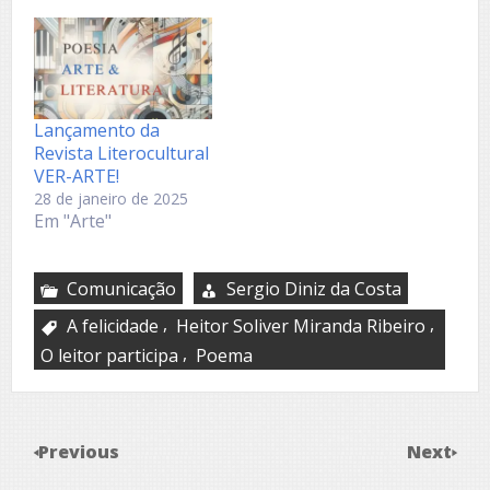
poetisa! Berenice
Sousa Miranda
Ribeiro, natural do
distrito Maristela de
Minas, pertencente
ao município de
Lançamento da
Curral de Dentro/MG,
Revista Literocultural
é historiadora,
VER-ARTE!
escritora, cronista,
28 de janeiro de 2025
poetisa, contista,
Em "Arte"
sonetista e autora
dos livros ‘Do Casulo
à Borboleta’ e…
Comunicação
Sergio Diniz da Costa
,
,
A felicidade
Heitor Soliver Miranda Ribeiro
,
O leitor participa
Poema
Previous
Next