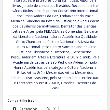
Intelectuais e Escritores do Brasil – AIEB. Autor de 8
livros. Jurado de concursos literários. Recebeu, dentre
vários titulos: pelo Supremo Consistório Internacional
dos Embaixadores da Paz, Embaixador da Paz e
Medalha Guardião da Paz e da Justiça; pela Real Ordem
dos Cavaleiros Sarmathianos, Benfeitor das Ciências,
Letras e Artes; pela FEBACLA: as Comendas: Baluarte
da Literatura Nacional; Láurea Acadêmica Qualidade
Ouro; Chanceler da Cultura Nacional e Ativista da
Cultura Nacional ; pelo Centro Sarmathiano de Altos
Estudos Filosóficos e Históricos, Benemérito
Pesquisador em Artes e Literatura e Dr. h. c. mult.; Pela
Academia de Letras de São Pedro da Aldeia, o Título
Honra Acadêmica, pela categoria Cultura Nacional e
Belas Artes; Grão-Mestre das Artes; Mestre dos
Saberes Luso-Brasileiro; pela Academia dos Intelectuais
e Escritores do Brasil – AIEB, Grandes Escritores do
Brasil.
Compartilhe isso:
Facebook
X