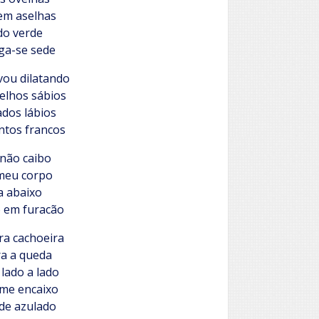
em aselhas
do verde
ga-se sede
vou dilatando
elhos sábios
ados lábios
ntos francos
 não caibo
meu corpo
a abaixo
 em furacão
ra cachoeira
ra a queda
lado a lado
 me encaixo
 de azulado