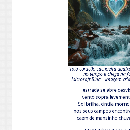
“rola coração cachoeira abai
no tempo e chega na f
Microsoft Bing – Imagem cri
estrada se abre desvi
vento sopra levement
Sol brilha, cintila morn
nos seus campos encontra
caem de mansinho chuva
enquanto o guiso da