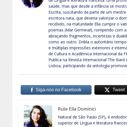
de Língua e literatura francesa. Uma profi
saúde, mas que desde a infância se mostr
Escrita, suscitando da parte de um mestre
escritora nata, que deveria valorizar o d
recebido, na maturidade Ella cumpre o vatic
poemas (Mar Germinal), rompendo com a 
abraçando fragmentos, incertezas e dualid
como ao outro. Dribla o autoritário tempo
e múltiplas impressões exteriores e inte
de Cultura e Acadêmica Internacional da F
Publica na Revista Internacional The Bard 
Lisboa, participando da antologia promovi
Siga-nos no Facebook
Tweet
Rute Ella Dominici
Natural de São Paulo (SP), é endodon
superior de Língua e literatura franc