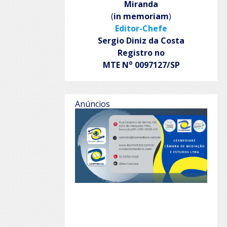
Miranda
(
in memoriam
)
Editor-Chefe
Sergio Diniz da Costa
Registro no
o
MTE N
0097127/SP
Anúncios