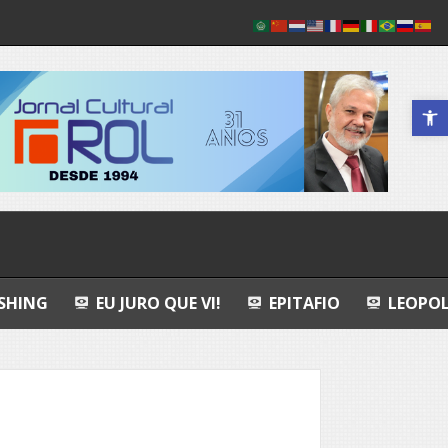
Abrir a 
 JURO QUE VI!
EPITAFIO
LEOPOLDO E O MEND