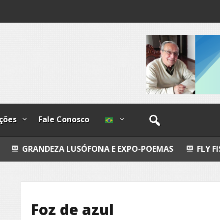
o-
ções
Fale Conosco
os
A LUSÓFONA E EXPO-POEMAS
FLY FISHING
EU
Foz de azul