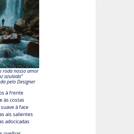
xo roda nosso amor
oz azulada”
ada pelo Designer
os à frente
e às costas
o suave à face
s ais salientes
s adocicadas
s ovelhas