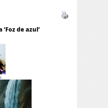
 ‘Foz de azul’
i