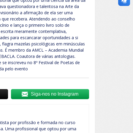
ssional que optou por uma ciência da área da
ava questionadora e talentosa na Arte da
 visionário a afirmação de ela ser uma
om que recebera. Atendendo ao conselho
ínio e lança o primeiro livro solo de
escrita meramente contemplativa,
ades para escancarar oportunidades a si
, flagra mazelas psicológicas em minúsculas
rnas. É membro da AMCL – Academia Mundial
EBACLA. Coautora de várias antologias.
e se inscreveu no 8º Festival de Poetas de
da pelo evento
Siga-nos no Instagram
tista por profissão e formada no curso
esa. Uma profissional que optou por uma