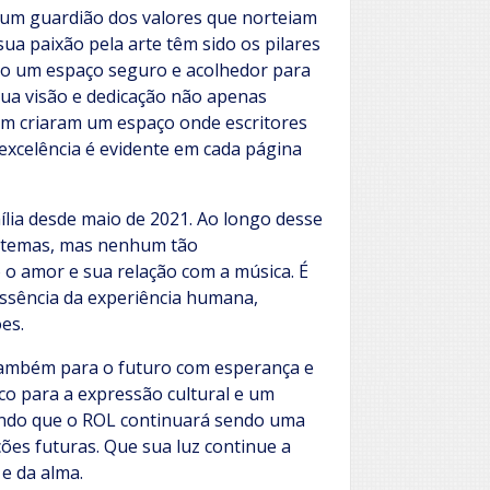
 um guardião dos valores que norteiam
ua paixão pela arte têm sido os pilares
ndo um espaço seguro e acolhedor para
sua visão e dedicação não apenas
ém criaram um espaço onde escritores
xcelência é evidente em cada página
ília desde maio de 2021. Ao longo desse
de temas, mas nenhum tão
o amor e sua relação com a música. É
essência da experiência humana,
es.
também para o futuro com esperança e
co para a expressão cultural e um
endo que o ROL continuará sendo uma
ões futuras. Que sua luz continue a
 e da alma.