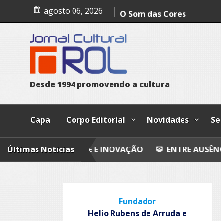
Skip
agosto 06, 2026
Nhô Juca
to
content
O Som das Cores
Ancestralidade e Inovaçã
Entre ausências e retorn
Quando fores embora
D
e
s
d
e
1
9
9
4
p
r
o
m
o
v
e
n
d
o
a
c
u
l
t
u
r
a
Palácio dos inocentes
Capa
Corpo Editorial
Novidades
Se
RALIDADE E INOVAÇÃO
Últimas Notícias
ENTRE AUSÊNCIAS E RETOR
Fundador
Helio Rubens de Arruda e