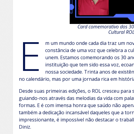
Card comemorativo dos 30 
E
Cultural RO
m um mundo onde cada dia traz um novo
constância de uma voz que celebra a cul
unem. Estamos comemorando os 30 anos
instituição que tem sido essa voz, ecoa
nossa sociedade. Trinta anos de existê
no calendário, mas por uma jornada rica em história
Desde suas primeiras edições, o ROL cresceu para s
guiando-nos através das melodias da vida com pal
formas. E é com imensa honra que saúdo não apena
também a dedicação incansável daqueles que a tor
impressionante, é impossível não destacar o trabal
Diniz.