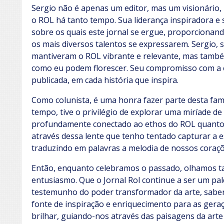
Sergio não é apenas um editor, mas um visionário,
o ROL há tanto tempo. Sua liderança inspiradora e s
sobre os quais este jornal se ergue, proporciona
os mais diversos talentos se expressarem. Sergio, 
mantiveram o ROL vibrante e relevante, mas tamb
como eu podem florescer. Seu compromisso com a e
publicada, em cada história que inspira.
Como colunista, é uma honra fazer parte desta fam
tempo, tive o privilégio de explorar uma miríade 
profundamente conectado ao ethos do ROL quanto 
através dessa lente que tenho tentado capturar a 
traduzindo em palavras a melodia de nossos coraçõ
Então, enquanto celebramos o passado, olhamos 
entusiasmo. Que o Jornal Rol continue a ser um pal
testemunho do poder transformador da arte, sab
fonte de inspiração e enriquecimento para as geraç
brilhar, guiando-nos através das paisagens da arte