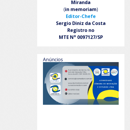
Miranda
(
in memoriam
)
Editor-Chefe
Sergio Diniz da Costa
Registro no
o
MTE N
0097127/SP
Anúncios