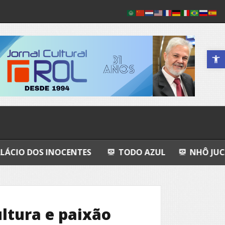
Abrir a 
NOCENTES
TODO AZUL
NHÔ JUCA
O SOM
ltura e paixão