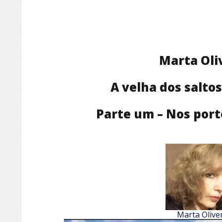
Marta Oli
A velha dos salto
Parte um – Nos port
Marta Oliver