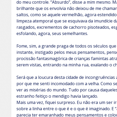
do meu controle. “Absurdo”, disse a mim mesmo. M
brilhante que os envolvia não deixou de me chama
saltos, como se aquele vermelhão, agora estendido
limpeza atemporal que se esquivava da imundície da
rasgados, excrementos de cachorro pisoteados, e
esfolando, agora, seus semelhantes.
Fome, sim, a grande praga de todos os séculos que
instante, instigado pelos meus pensamentos, pens
procissão fantasmagórica de crianças famintas at
serem vistas, entrando na minha rua, exalando o ch
Será que a loucura desta cidade de incongruência
por que me senti incomodado com a velha. Como se 
ver as misérias do mundo. Tudo por causa daqueles
estranho feitiço o mendigo havia lançado.
Mais uma vez, fiquei surpreso. Eu não era um ser ir
sobre a linha entre o que é e o que é imaginado. E 
parecia ter emaranhado meus pensamentos e coloca