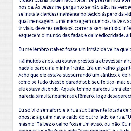
Muitas coisas podem acontecer se prestarmos aten
nos dá. Às vezes me pergunto se não são, na verdad
se instala clandestinamente no tecido áspero da vid
qual mensagem. Uma mensagem que nós, talvez, s
triviais, deveres tediosos, correria sem sentido, i
esquecem o mundo das fadas e da mediocridade, a b
Eu me lembro (talvez fosse um irmão da velha que c
Há muitos anos, eu estava prestes a atravessar 
nada e parou na minha frente. Era um velho gigant
Acho que ele estava sussurrando um cântico, e de 
como se tudo tivesse parado sob seu feitiço, mas e
ele estava dizendo. Aquele tempo pareceu uma eter
parecia simultaneamente efêmero, logo desaparece
Eu só vi o semáforo e a rua subitamente lotada de
oposta: alguém havia caído do outro lado da rua. “
mesmo. Talvez o velho fosse um aviso, ou não. Eu n