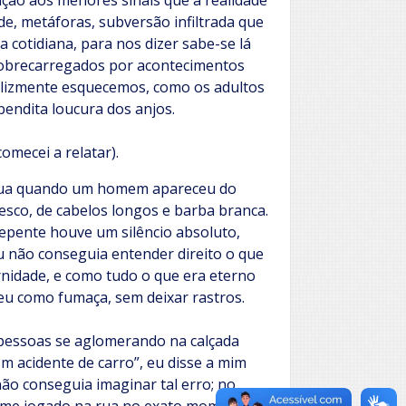
ção aos menores sinais que a realidade
e, metáforas, subversão infiltrada que
a cotidiana, para nos dizer sabe-se lá
obrecarregados por acontecimentos
nfelizmente esquecemos, como os adultos
endita loucura dos anjos.
omecei a relatar).
a rua quando um homem apareceu do
esco, de cabelos longos e barba branca.
repente houve um silêncio absoluto,
u não conseguia entender direito o que
nidade, e como tudo o que era eterno
u como fumaça, sem deixar rastros.
 pessoas se aglomerando na calçada
Um acidente de carro”, eu disse a mim
ão conseguia imaginar tal erro; no