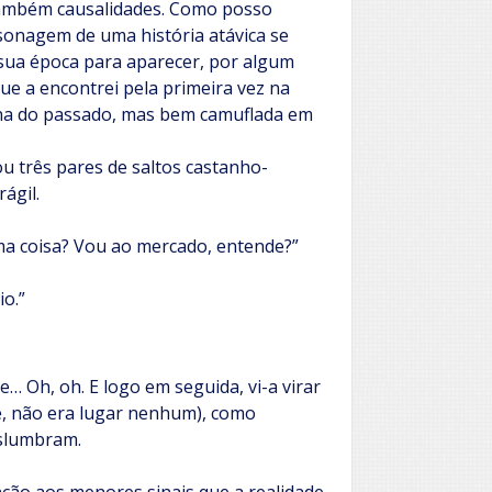
também causalidades. Como posso
sonagem de uma história atávica se
 sua época para aparecer, por algum
ue a encontrei pela primeira vez na
na do passado, mas bem camuflada em
ou três pares de saltos castanho-
ágil.
guma coisa? Vou ao mercado, entende?”
io.”
 Oh, oh. E logo em seguida, vi-a virar
e, não era lugar nenhum), como
eslumbram.