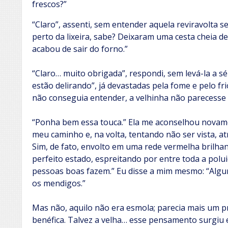
frescos?”
“Claro”, assenti, sem entender aquela reviravolta s
perto da lixeira, sabe? Deixaram uma cesta cheia d
acabou de sair do forno.”
“Claro… muito obrigada”, respondi, sem levá-la a sér
estão delirando”, já devastadas pela fome e pelo f
não conseguia entender, a velhinha não parecesse
“Ponha bem essa touca.” Ela me aconselhou novamen
meu caminho e, na volta, tentando não ser vista, atra
Sim, de fato, envolto em uma rede vermelha brilha
perfeito estado, espreitando por entre toda a polui
pessoas boas fazem.” Eu disse a mim mesmo: “Algu
os mendigos.”
Mas não, aquilo não era esmola; parecia mais um p
benéfica. Talvez a velha… esse pensamento surgi