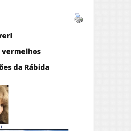
veri
s vermelhos
ões da Rábida
i