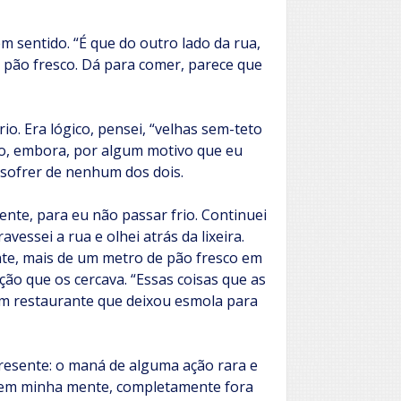
em sentido. “É que do outro lado da rua,
e pão fresco. Dá para comer, parece que
io. Era lógico, pensei, “velhas sem-teto
rio, embora, por algum motivo que eu
 sofrer de nenhum dos dois.
te, para eu não passar frio. Continuei
vessei a rua e olhei atrás da lixeira.
nte, mais de um metro de pão fresco em
ção que os cercava. “Essas coisas que as
m restaurante que deixou esmola para
resente: o maná de alguma ação rara e
u em minha mente, completamente fora