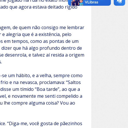
ia me jogado na rua no exato momento
tado que agora estava deitado rígido
nagem, de quem não consigo me lembrar
e alegria que é a existência, pelo
os em tempos, como as pontas de um
 dizer que há algo profundo dentro de
e desenrola, e talvez aí resida a origem
.
-se um hábito, e a velha, sempre como
frio e na nevasca, proclamava: “Saltos
 disse um tímido “Boa tarde”, ao que a
vel, e novamente me senti compelido a
eu lhe compre alguma coisa? Vou ao
ice. “Diga-me, você gosta de pãezinhos