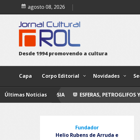
Skip
Esferas, petroglifos y ca
agosto 08, 2026
to
content
D
e
s
d
e
1
9
9
4
p
r
o
m
o
v
e
n
d
o
a
c
u
l
t
u
r
a
Capa
Corpo Editorial
Novidades
Se
Últimas Notícias
POESIA
ESFERAS, PETROGLIFOS Y CALZADAS
Fundador
Helio Rubens de Arruda e