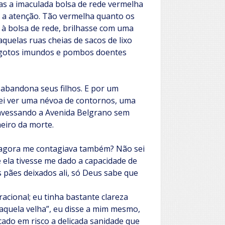
as a imaculada bolsa de rede vermelha
r a atenção. Tão vermelha quanto os
 à bolsa de rede, brilhasse com uma
quelas ruas cheias de sacos de lixo
sgotos imundos e pombos doentes
 abandona seus filhos. E por um
ei ver uma névoa de contornos, uma
ravessando a Avenida Belgrano sem
eiro da morte.
s agora me contagiava também? Não sei
ela tivesse me dado a capacidade de
 pães deixados ali, só Deus sabe que
racional; eu tinha bastante clareza
“aquela velha”, eu disse a mim mesmo,
do em risco a delicada sanidade que