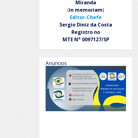
Miranda
(
in memoriam
)
Editor-Chefe
Sergio Diniz da Costa
Registro no
o
MTE N
0097127/SP
Anúncios