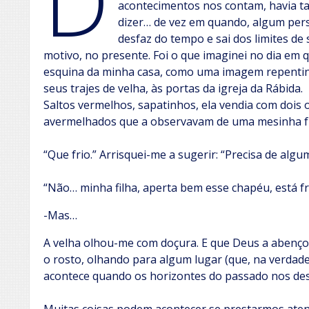
D
acontecimentos nos contam, havia 
dizer… de vez em quando, algum per
desfaz do tempo e sai dos limites de
motivo, no presente. Foi o que imaginei no dia em q
esquina da minha casa, como uma imagem repenti
seus trajes de velha, às portas da igreja da Rábida.
Saltos vermelhos, sapatinhos, ela vendia com dois 
avermelhados que a observavam de uma mesinha fr
“Que frio.” Arrisquei-me a sugerir: “Precisa de al
“Não… minha filha, aperta bem esse chapéu, está fr
-Mas…
A velha olhou-me com doçura. E que Deus a abençoe…
o rosto, olhando para algum lugar (que, na verdad
acontece quando os horizontes do passado nos d