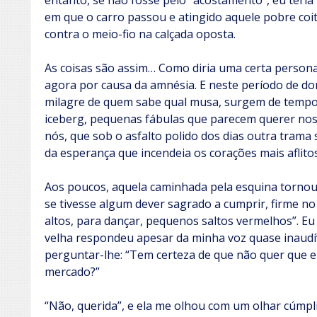
entanto, se não fosse pelo “acostamento”, eu ter
em que o carro passou e atingido aquele pobre coi
contra o meio-fio na calçada oposta.
As coisas são assim… Como diria uma certa perso
agora por causa da amnésia. E neste período de dor 
milagre de quem sabe qual musa, surgem de temp
iceberg, pequenas fábulas que parecem querer nos
nós, que sob o asfalto polido dos dias outra trama s
da esperança que incendeia os corações mais aflitos
Aos poucos, aquela caminhada pela esquina tornou
se tivesse algum dever sagrado a cumprir, firme no 
altos, para dançar, pequenos saltos vermelhos”. Eu
velha respondeu apesar da minha voz quase inaudí
perguntar-lhe: “Tem certeza de que não quer que 
mercado?”
“Não, querida”, e ela me olhou com um olhar cúmpl