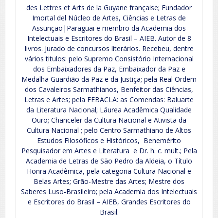
des Lettres et Arts de la Guyane française; Fundador
Imortal del Núcleo de Artes, Ciências e Letras de
Assunção|Paraguai e membro da Academia dos
Intelectuais e Escritores do Brasil – AIEB. Autor de 8
livros. Jurado de concursos literários. Recebeu, dentre
vários titulos: pelo Supremo Consistório Internacional
dos Embaixadores da Paz, Embaixador da Paz e
Medalha Guardião da Paz e da Justiça; pela Real Ordem
dos Cavaleiros Sarmathianos, Benfeitor das Ciências,
Letras e Artes; pela FEBACLA: as Comendas: Baluarte
da Literatura Nacional; Láurea Acadêmica Qualidade
Ouro; Chanceler da Cultura Nacional e Ativista da
Cultura Nacional ; pelo Centro Sarmathiano de Altos
Estudos Filosóficos e Históricos, Benemérito
Pesquisador em Artes e Literatura e Dr. h. c. mult.; Pela
Academia de Letras de São Pedro da Aldeia, o Título
Honra Acadêmica, pela categoria Cultura Nacional e
Belas Artes; Grão-Mestre das Artes; Mestre dos
Saberes Luso-Brasileiro; pela Academia dos Intelectuais
e Escritores do Brasil – AIEB, Grandes Escritores do
Brasil.