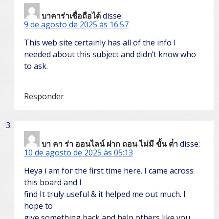
บาคาร่าเชื่อถือได้
disse:
9 de agosto de 2025 às 16:57
This web site certainly has all of the info I
needed about this subject and didn’t know who
to ask.
Responder
บา คา ร่า ออนไลน์ ฝาก ถอน ไม่มี ขั้น ต่ํา
disse:
10 de agosto de 2025 às 05:13
Heya i am for the first time here. I came across
this board and I
find It truly useful & it helped me out much. I
hope to
give something back and help others like you