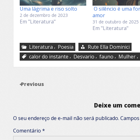
Uma lágrima e riso solto
O silêncio é uma fo
amor
2 de dezembro de 2023
Em "Literatura"
31 de outubro de 2025
Em "Literatura"
,
Literatura
Poesia
Rute Ella Dominici
,
,
,
,
calor do instante
Desvario
fauno
Mulher
Previous
Deixe um come
O seu endereço de e-mail não será publicado.
Campos 
Comentário
*