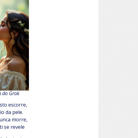
A do Grok
sto escorre,
io da pele.
unca morre,
i se revele