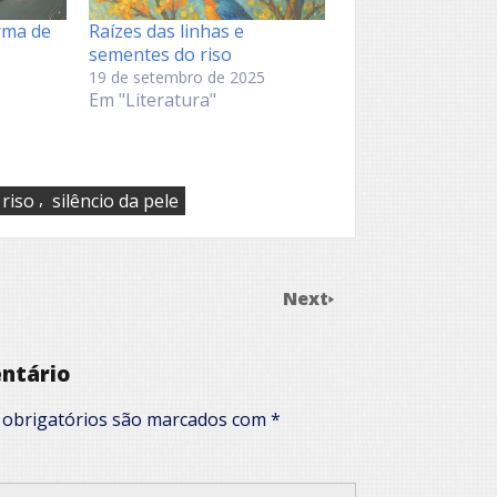
rma de
Raízes das linhas e
sementes do riso
19 de setembro de 2025
Em "Literatura"
,
riso
silêncio da pele
Next
ntário
obrigatórios são marcados com
*