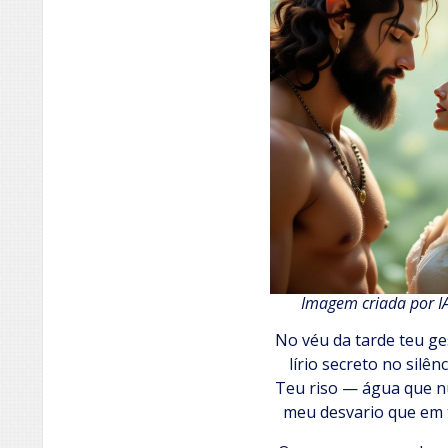
Imagem criada por I
No véu da tarde teu ge
lírio secreto no silênc
Teu riso — água que n
meu desvario que em t