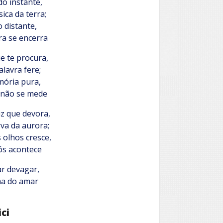
do instante,
ica da terra;
 distante,
ra se encerra
 te procura,
lavra fere;
ória pura,
e não se mede
z que devora,
va da aurora;
 olhos cresce,
s acontece
ar devagar,
ma do amar
ici