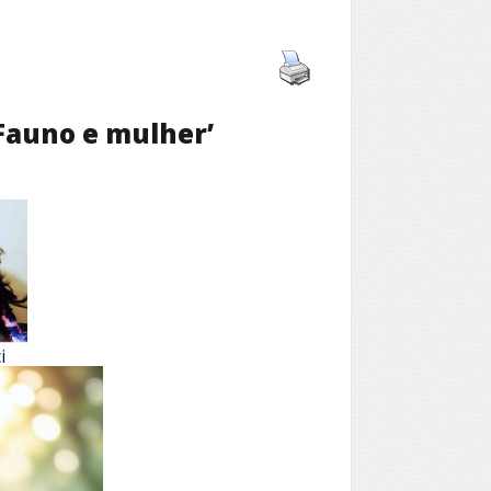
‘Fauno e mulher’
i