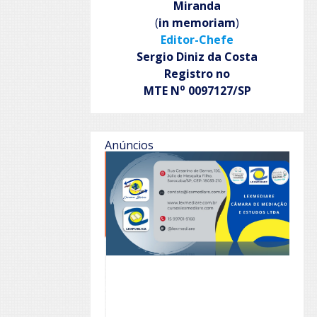
Miranda
(
in memoriam
)
Editor-Chefe
Sergio Diniz da Costa
Registro no
o
MTE N
0097127/SP
Anúncios