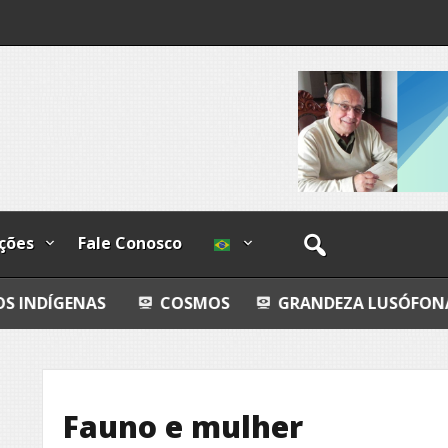
o-
os
ções
Fale Conosco
COSMOS
GRANDEZA LUSÓFONA E EXPO-POE
Fauno e mulher