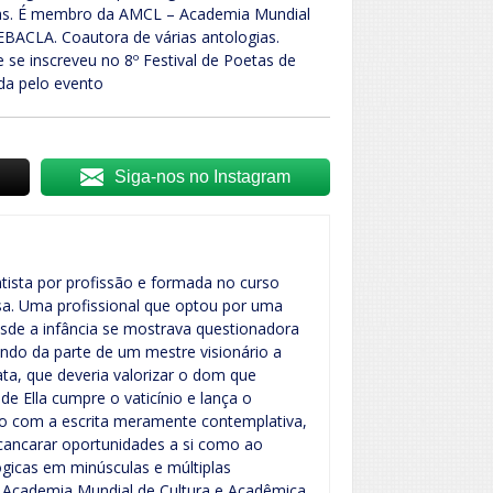
rnas. É membro da AMCL – Academia Mundial
EBACLA. Coautora de várias antologias.
e se inscreveu no 8º Festival de Poetas de
da pelo evento
Siga-nos no Instagram
tista por profissão e formada no curso
esa. Uma profissional que optou por uma
esde a infância se mostrava questionadora
tando da parte de um mestre visionário a
ata, que deveria valorizar o dom que
e Ella cumpre o vaticínio e lança o
do com a escrita meramente contemplativa,
cancarar oportunidades a si como ao
lógicas em minúsculas e múltiplas
 Academia Mundial de Cultura e Acadêmica