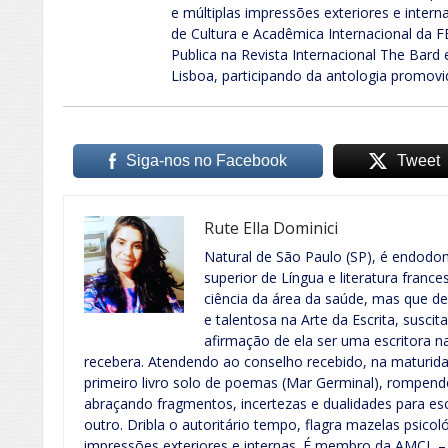
e múltiplas impressões exteriores e inte
de Cultura e Acadêmica Internacional da F
Publica na Revista Internacional The Bard 
Lisboa, participando da antologia promovi
Siga-nos no Facebook
Tweet
Rute Ella Dominici
Natural de São Paulo (SP), é endodon
superior de Língua e literatura franc
ciência da área da saúde, mas que d
e talentosa na Arte da Escrita, susci
afirmação de ela ser uma escritora n
recebera. Atendendo ao conselho recebido, na maturidad
primeiro livro solo de poemas (Mar Germinal), rompen
abraçando fragmentos, incertezas e dualidades para es
outro. Dribla o autoritário tempo, flagra mazelas psico
impressões exteriores e internas. É membro da AMCL –