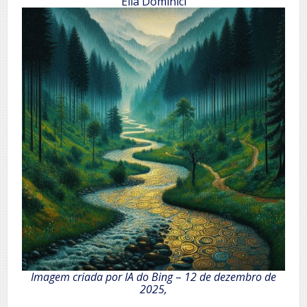
Ella Dominici
Imagem criada por IA do Bing
–
12 de dezembro de
2025,