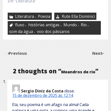
Em "Literatura"
,
Literatura
Poesia
Rute Ella Dominici
,
,
,
,
fluxo
histórias antigas
Mundo
Rio
,
som da água
voo dos pássaros
Previous
Next
2 thoughts on “
”
Meandros de rio
Sergio Diniz da Costa
disse:
15 de dezembro de 2025 às 12:14
Ela, seu poema é um afago na alma! Cada
palavra é uma nota, a compor uma grande e