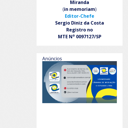
Miranda
(
in memoriam
)
Editor-Chefe
Sergio Diniz da Costa
Registro no
o
MTE N
0097127/SP
Anúncios