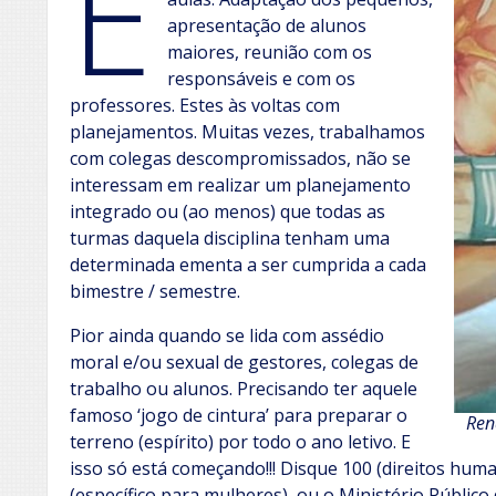
E
apresentação de alunos
maiores, reunião com os
responsáveis e com os
professores. Estes às voltas com
planejamentos. Muitas vezes, trabalhamos
com colegas descompromissados, não se
interessam em realizar um planejamento
integrado ou (ao menos) que todas as
turmas daquela disciplina tenham uma
determinada ementa a ser cumprida a cada
bimestre / semestre.
Pior ainda quando se lida com assédio
moral e/ou sexual de gestores, colegas de
trabalho ou alunos. Precisando ter aquele
famoso ‘jogo de cintura’ para preparar o
Ren
terreno (espírito) por todo o ano letivo. E
isso só está começando!!! Disque 100 (direitos hum
(específico para mulheres), ou o Ministério Públic