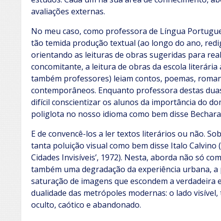
avaliações externas.
No meu caso, como professora de Língua Portugues
tão temida produção textual (ao longo do ano, redi
orientando as leituras de obras sugeridas para rea
concomitante, a leitura de obras da escola literária
também professores) leiam contos, poemas, roman
contemporâneos. Enquanto professora destas duas
difícil conscientizar os alunos da importância do 
poliglota no nosso idioma como bem disse Bechara
E de convencê-los a ler textos literários ou não. So
tanta poluição visual como bem disse Italo Calvino
Cidades Invisíveis’, 1972). Nesta, aborda não só c
também uma degradação da experiência urbana, a p
saturação de imagens que escondem a verdadeira es
dualidade das metrópoles modernas: o lado visível, 
oculto, caótico e abandonado.