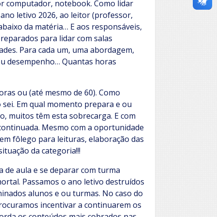
or computador, notebook. Como lidar
ano letivo 2026, ao leitor (professor,
 abaixo da matéria… E aos responsáveis,
reparados para lidar com salas
idades. Para cada um, uma abordagem,
 seu desempenho… Quantas horas
oras ou (até mesmo de 60). Como
 sei. Em qual momento prepara e ou
sso, muitos têm esta sobrecarga. E com
o continuada. Mesmo com a oportunidade
Sem fôlego para leituras, elaboração das
tuação da categoria!!!
a de aula e se deparar com turma
ortal. Passamos o ano letivo destruídos
minados alunos e ou turmas. No caso do
procuramos incentivar a continuarem os
borda os conteúdos mais cobrados nas