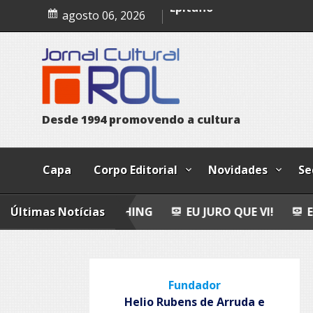
Eu juro que vi!
Skip
agosto 06, 2026
to
Epitafio
content
Leopoldo e o mendigo
Dia Internacional dos Pov
Indígenas
D
e
s
d
e
1
9
9
4
p
r
o
m
o
v
e
n
d
o
a
c
u
l
t
u
r
a
Capa
Corpo Editorial
Novidades
Se
FLY FISHING
Últimas Notícias
EU JURO QUE VI!
EPITAFIO
Fundador
Helio Rubens de Arruda e