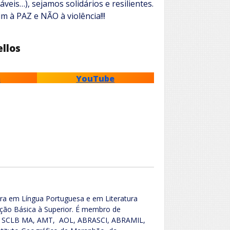
veis…), sejamos solidários e resilientes.
m à PAZ e NÃO à violência!!!
llos
m
YouTube
tora em Língua Portuguesa e em Literatura
ação Básica à Superior. É membro de
RJ, SCLB MA, AMT, AOL, ABRASCI, ABRAMIL,