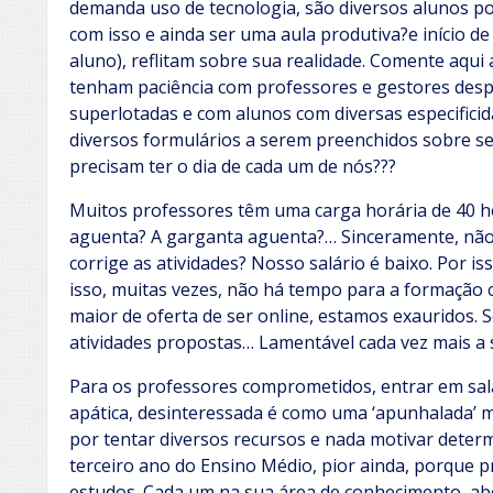
demanda uso de tecnologia, são diversos alunos p
com isso e ainda ser uma aula produtiva?e início de 
aluno), reflitam sobre sua realidade. Comente aqui
tenham paciência com professores e gestores desp
superlotadas e com alunos com diversas especific
diversos formulários a serem preenchidos sobre
precisam ter o dia de cada um de nós???
Muitos professores têm uma carga horária de 40 h
aguenta? A garganta aguenta?… Sinceramente, não
corrige as atividades? Nosso salário é baixo. Por i
isso, muitas vezes, não há tempo para a formaçã
maior de oferta de ser online, estamos exauridos. 
atividades propostas… Lamentável cada vez mais a si
Para os professores comprometidos, entrar em sal
apática, desinteressada é como uma ‘apunhalada’ m
por tentar diversos recursos e nada motivar deter
terceiro ano do Ensino Médio, pior ainda, porque 
estudos. Cada um na sua área de conhecimento, a