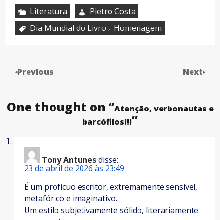
Literatura
Pietro Costa
,
Dia Mundial do Livro
Homenagem
Previous
Next
One thought on “
Atenção, verbonautas e
”
barcófilos!!!
Tony Antunes
disse:
23 de abril de 2026 às 23:49
É um profícuo escritor, extremamente sensível,
metafórico e imaginativo.
Um estilo subjetivamente sólido, literariamente