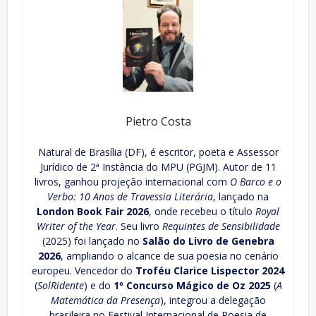
Pietro Costa
Natural de Brasília (DF), é escritor, poeta e Assessor
Jurídico de 2ª Instância do MPU (PGJM). Autor de 11
livros, ganhou projeção internacional com
O Barco e o
Verbo: 10 Anos de Travessia Literária
, lançado na
London Book Fair 2026
, onde recebeu o título
Royal
Writer of the Year
. Seu livro
Requintes de Sensibilidade
(2025) foi lançado no
Salão do Livro de Genebra
2026
, ampliando o alcance de sua poesia no cenário
europeu. Vencedor do
Troféu Clarice Lispector 2024
(
SolRidente
) e do
1º Concurso Mágico de Oz 2025
(
A
Matemática da Presença
), integrou a delegação
brasileira no Festival Internacional de Poesia de