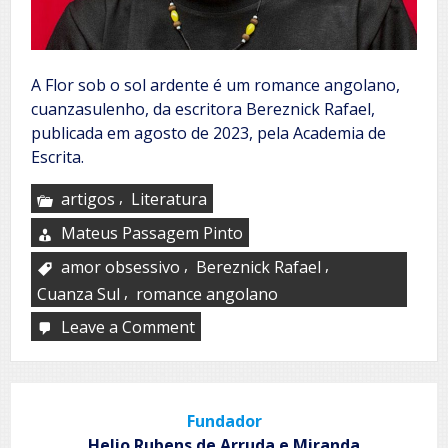
A Flor sob o sol ardente é um romance angolano,
cuanzasulenho, da escritora Bereznick Rafael,
publicada em agosto de 2023, pela Academia de
Escrita.
,
artigos
Literatura
Mateus Passagem Pinto
,
,
amor obsessivo
Bereznick Rafael
,
Cuanza Sul
romance angolano
Leave a Comment
on
O
poder
das
escolhas
Fundador
Helio Rubens de Arruda e Miranda