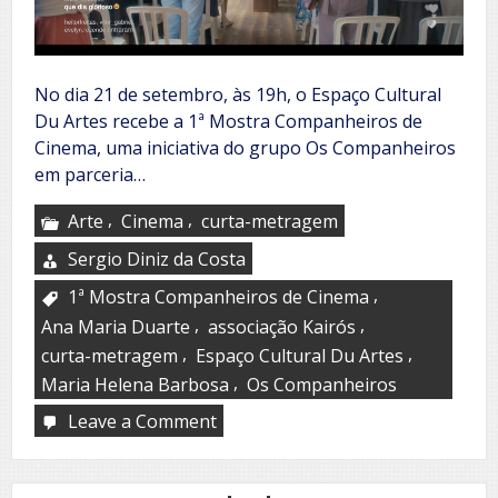
No dia 21 de setembro, às 19h, o Espaço Cultural
Du Artes recebe a 1ª Mostra Companheiros de
Cinema, uma iniciativa do grupo Os Companheiros
em parceria…
,
,
Arte
Cinema
curta-metragem
Sergio Diniz da Costa
,
1ª Mostra Companheiros de Cinema
,
,
Ana Maria Duarte
associação Kairós
,
,
curta-metragem
Espaço Cultural Du Artes
,
Maria Helena Barbosa
Os Companheiros
Leave a Comment
on
1ª
Mostra
Companheiros