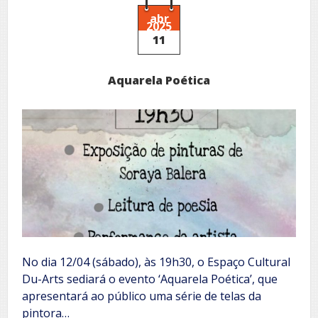
de
Cinema
abr
2025
11
Aquarela Poética
No dia 12/04 (sábado), às 19h30, o Espaço Cultural
Du-Arts sediará o evento ‘Aquarela Poética’, que
apresentará ao público uma série de telas da
pintora…