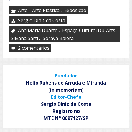
,
,
Arte
Arte Plástica
Exposição
Sergio Diniz da Costa
,
,
Ana Maria Duarte
Espaço Cultural Du-Arts
,
Silvana Sarti
Soraya Balera
2 comentários
em
Aquarela
Poética
Fundador
Helio Rubens de Arruda e Miranda
(
in memoriam
)
Editor-Chefe
Sergio Diniz da Costa
Registro no
o
MTE N
0097127/SP