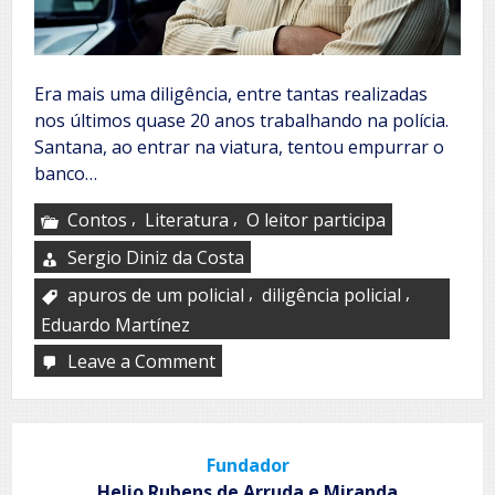
Era mais uma diligência, entre tantas realizadas
nos últimos quase 20 anos trabalhando na polícia.
Santana, ao entrar na viatura, tentou empurrar o
banco…
,
,
Contos
Literatura
O leitor participa
Sergio Diniz da Costa
,
,
apuros de um policial
diligência policial
Eduardo Martínez
Leave a Comment
on
Santana,
o
sem-
noção
Fundador
Helio Rubens de Arruda e Miranda