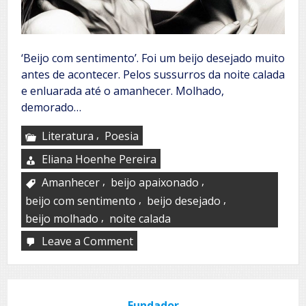
‘Beijo com sentimento’. Foi um beijo desejado muito
antes de acontecer. Pelos sussurros da noite calada
e enluarada até o amanhecer. Molhado,
demorado…
,
Literatura
Poesia
Eliana Hoenhe Pereira
,
,
Amanhecer
beijo apaixonado
,
,
beijo com sentimento
beijo desejado
,
beijo molhado
noite calada
Leave a Comment
on
Beijo
com
sentimento
Fundador