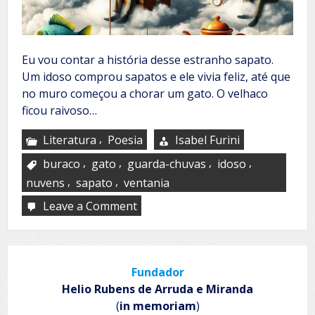
Eu vou contar a história desse estranho sapato.
Um idoso comprou sapatos e ele vivia feliz, até que
no muro começou a chorar um gato. O velhaco
ficou raivoso…
,
Literatura
Poesia
Isabel Furini
,
,
,
,
buraco
gato
guarda-chuvas
idoso
,
,
nuvens
sapato
ventania
Leave a Comment
on
O
sapato
voador
Fundador
Helio Rubens de Arruda e Miranda
(
in memoriam
)