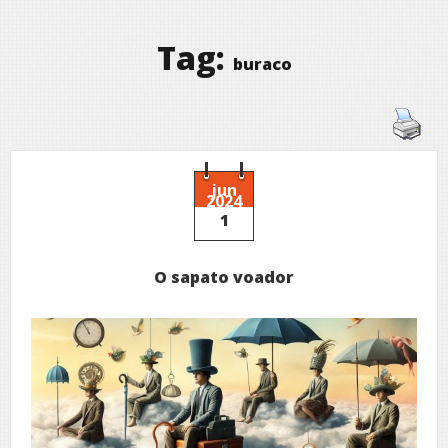
Tag:
buraco
jun
2024
1
O sapato voador