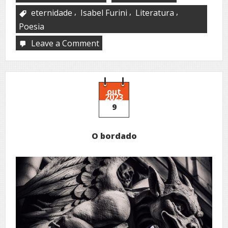
,
,
,
eternidade
Isabel Furini
Literatura
Poesia
Leave a Comment
on
O
número
1
–
A
out
2023
eternidade
9
O bordado