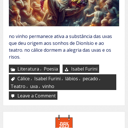
no vinho permanece ativa a substância das uvas
que deu origem aos sonhos de Dionísio e ao
teatro. no cálice dormem a alegria das uvas e os
risos.
,
Literatura
Poesia
Isabel Furini
,
,
,
,
Cálice
Isabel Furini
lábios
pecado
,
,
Teatro
uva
vinho
Leave a Comment
on
O
vinho
nov
2023