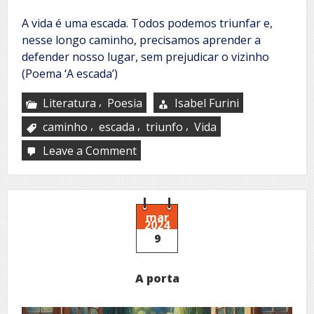
A vida é uma escada. Todos podemos triunfar e,
nesse longo caminho, precisamos aprender a
defender nosso lugar, sem prejudicar o vizinho
(Poema ‘A escada’)
,
Literatura
Poesia
Isabel Furini
,
,
,
caminho
escada
triunfo
Vida
Leave a Comment
on
A
escada
mar
2024
9
A porta