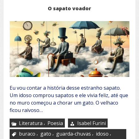
O sapato voador
Eu vou contar a história desse estranho sapato.
Um idoso comprou sapatos e ele vivia feliz, até que
no muro começou a chorar um gato. O velhaco
ficou raivoso…
,
Literatura
Poesia
Isabel Furini
,
,
,
,
buraco
gato
guarda-chuvas
idoso