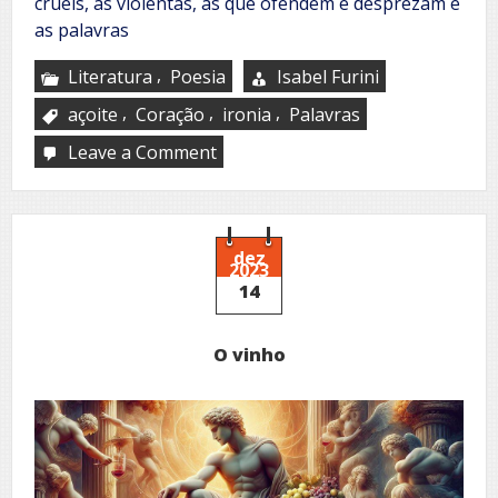
cruéis, as violentas, as que ofendem e desprezam e
as palavras
,
Literatura
Poesia
Isabel Furini
,
,
,
açoite
Coração
ironia
Palavras
Leave a Comment
on
O
Açoite
das
palavras
dez
2023
14
O vinho