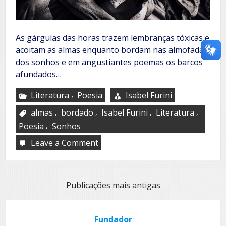
As gárgulas das horas trazem lembranças tóxicas e
acoitam as almas enquanto bordam nas almofadas
dos sonhos e em angustiantes poemas os barcos
afundados…
,
Literatura
Poesia
Isabel Furini
,
,
,
,
almas
bordado
Isabel Furini
Literatura
,
Poesia
Sonhos
Leave a Comment
on
O
bordado
Navegação
Publicações mais antigas
por
posts
Fundador