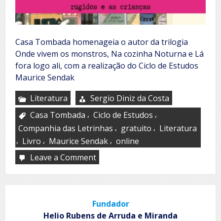
Casa Tombada homenageia o autor da trilogia
Onde vivem os monstros, Na cozinha Noturna e Lá
fora logo ali, com a realização do Ciclo de Estudos
Maurice Sendak
Literatura
Sergio Diniz da Costa
,
,
Casa Tombada
Ciclo de Estudos
,
,
Companhia das Letrinhas
gratuito
Literatura
,
,
,
Livro
Maurice Sendak
online
Leave a Comment
on
A
Casa
Tombada
homenageia
Fundador
Maurice
Sendak
Helio Rubens de Arruda e Miranda