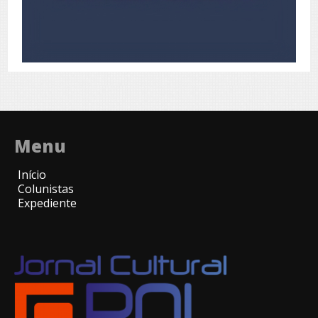
Menu
Início
Colunistas
Expediente