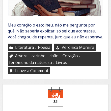
Meu coração o escolheu, não me pergunte por
quê. Não saberia explicar, só sei que aconteceu.
Você chegou de repente, juro que eu não esperava.
,
Literatura
Poesia
Veronica Moreira
,
,
,
,
árvore
carinho
chão
Coração
,
fenômeno da natureza
Livros
Leave a Comment
on
Fenômeno
da
natureza
jul
2024
31