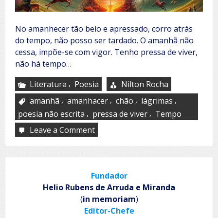
No amanhecer tão belo e apressado, corro atrás
do tempo, não posso ser tardado. O amanhã não
cessa, impõe-se com vigor. Tenho pressa de viver,
não há tempo…
,
Literatura
Poesia
Nilton Rocha
,
,
,
,
amanhã
amanhacer
chão
lágrimas
,
,
poesia não escrita
pressa de viver
Tempo
Leave a Comment
on
Corro
atrás
do
tempo
Fundador
Helio Rubens de Arruda e Miranda
(
in memoriam
)
Editor-Chefe