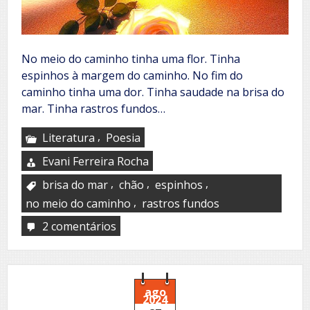
No meio do caminho tinha uma flor. Tinha
espinhos à margem do caminho. No fim do
caminho tinha uma dor. Tinha saudade na brisa do
mar. Tinha rastros fundos…
,
Literatura
Poesia
Evani Ferreira Rocha
,
,
,
brisa do mar
chão
espinhos
,
no meio do caminho
rastros fundos
2 comentários
em
No
meio
do
caminho
ago
2024