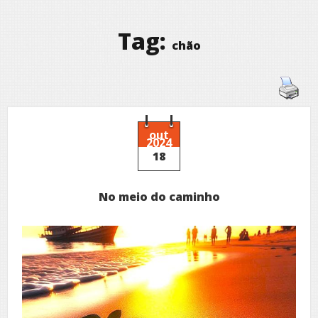
Tag:
chão
out
2024
18
No meio do caminho