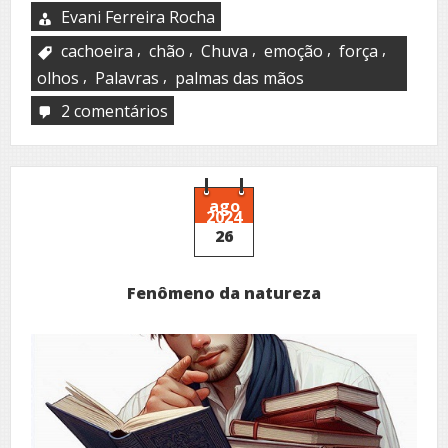
Evani Ferreira Rocha
,
,
,
,
,
cachoeira
chão
Chuva
emoção
força
,
,
olhos
Palavras
palmas das mãos
2 comentários
em
Para
sempre
ago
2024
26
Fenômeno da natureza