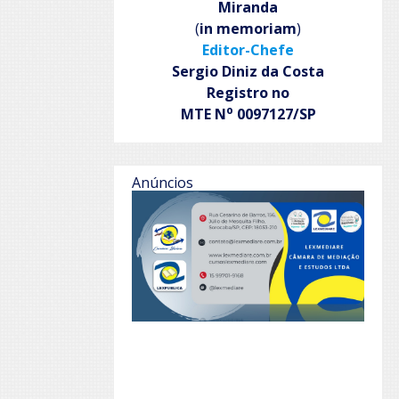
Miranda
(
in memoriam
)
Editor-Chefe
Sergio Diniz da Costa
Registro no
o
MTE N
0097127/SP
Anúncios