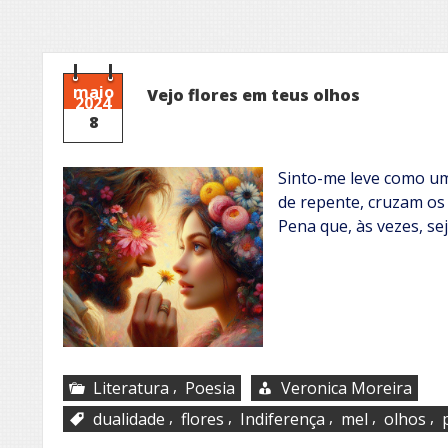
maio
Vejo flores em teus olhos
2024
8
Sinto-me leve como um
de repente, cruzam os 
Pena que, às vezes, sej
,
Literatura
Poesia
Veronica Moreira
,
,
,
,
,
dualidade
flores
Indiferença
mel
olhos