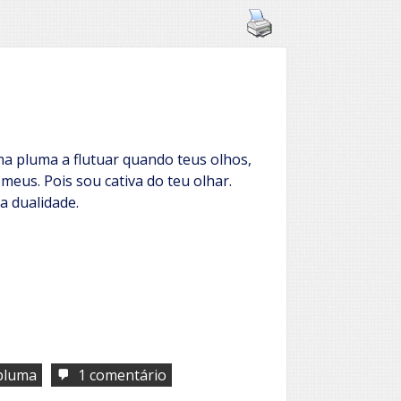
a pluma a flutuar quando teus olhos,
meus. Pois sou cativa do teu olhar.
a dualidade.
em
pluma
1 comentário
Vejo