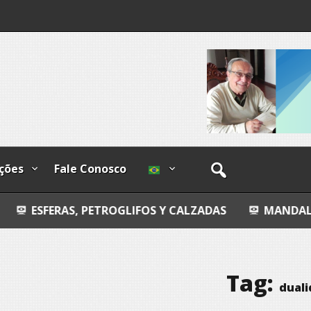
ndizível
I
lzadas
ções
Fale Conosco
 PETROGLIFOS Y CALZADAS
MANDALA
ENTROP
Tag:
dual