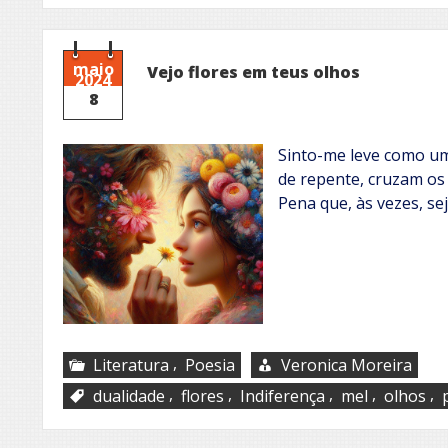
maio
Vejo flores em teus olhos
2024
8
Sinto-me leve como um
de repente, cruzam os 
Pena que, às vezes, sej
,
Literatura
Poesia
Veronica Moreira
,
,
,
,
,
dualidade
flores
Indiferença
mel
olhos