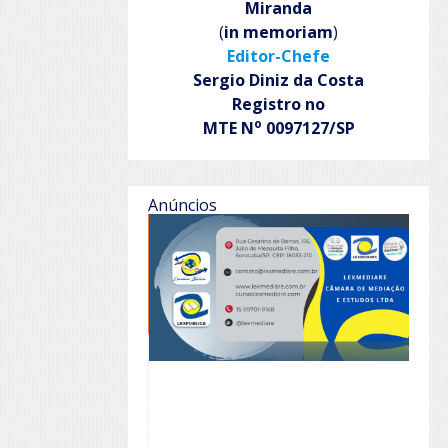
Miranda
(
in memoriam
)
Editor-Chefe
Sergio Diniz da Costa
Registro no
o
MTE N
0097127/SP
Anúncios