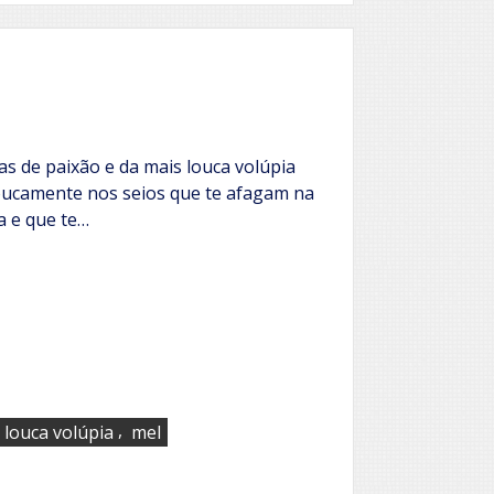
púrpura
ias de paixão e da mais louca volúpia
loucamente nos seios que te afagam na
a e que te…
,
louca volúpia
mel