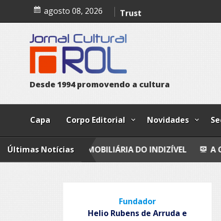
Skip
A confissão da prostituta 
agosto 08, 2026
to
content
Trust
Poesia
Esferas, petroglifos y ca
D
e
s
d
e
1
9
9
4
p
r
o
m
o
v
e
n
d
o
a
c
u
l
t
u
r
a
Capa
Corpo Editorial
Novidades
Se
IAÇÃO IMOBILIÁRIA DO INDIZÍVEL
Últimas Notícias
A CONFISSÃO DA
Fundador
Helio Rubens de Arruda e