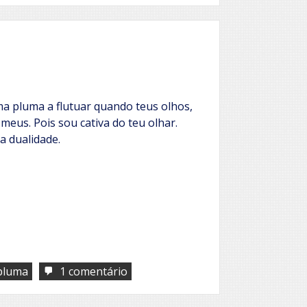
a pluma a flutuar quando teus olhos,
meus. Pois sou cativa do teu olhar.
a dualidade.
em
pluma
1 comentário
Vejo
flores