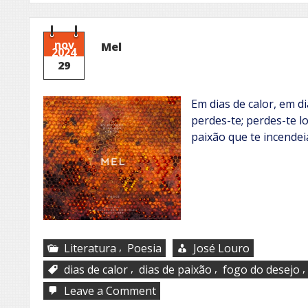
nov
Mel
2024
29
Em dias de calor, em d
perdes-te; perdes-te 
paixão que te incendei
,
Literatura
Poesia
José Louro
,
,
,
dias de calor
dias de paixão
fogo do desejo
on
Leave a Comment
Mel