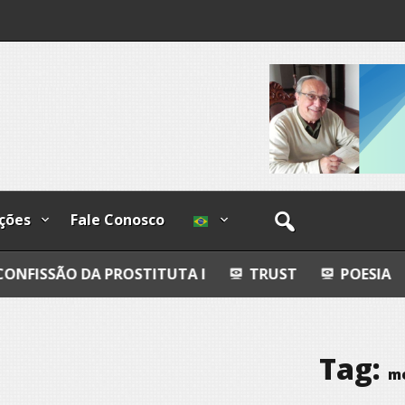
I
lzadas
ções
Fale Conosco
 PROSTITUTA I
TRUST
POESIA
ESFERAS, 
Tag:
m