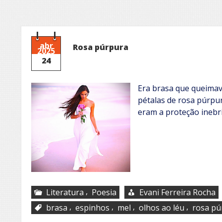
abr
Rosa púrpura
2025
24
Era brasa que queimava
pétalas de rosa púrpu
eram a proteção inebr
,
Literatura
Poesia
Evani Ferreira Rocha
,
,
,
,
brasa
espinhos
mel
olhos ao léu
rosa pú