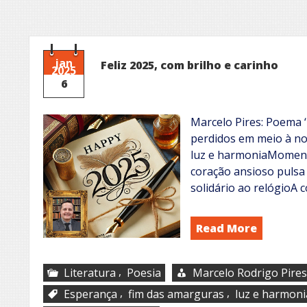
jan
Feliz 2025, com brilho e carinho
2025
6
Marcelo Pires: Poema ‘
perdidos em meio à n
luz e harmoniaMoment
coração ansioso pulsa
solidário ao relógioA
Read More
,
Literatura
Poesia
Marcelo Rodrigo Pires
,
,
Esperança
fim das amarguras
luz e harmoni