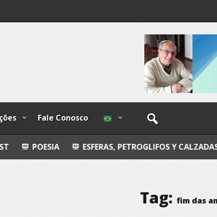
lzadas
o-
ções
Fale Conosco
A
ESFERAS, PETROGLIFOS Y CALZADAS
COSMOS
Tag:
fim das 