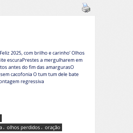
Feliz 2025, com brilho e carinho’ Olhos
oite escuraPrestes a mergulharem em
os antes do fim das amargurasO
 sem cacofonia O tum tum dele bate
 contagem regressiva
,
,
a
olhos perdidos
oração