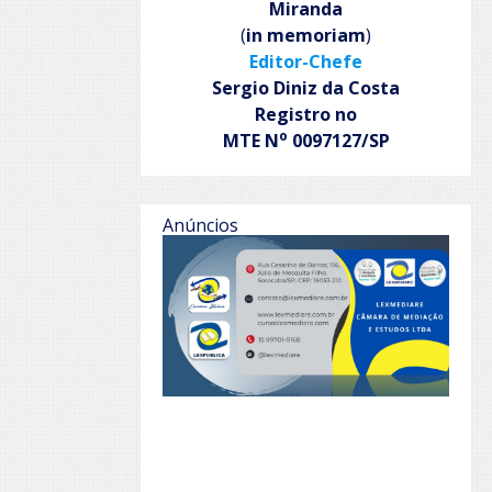
Miranda
(
in memoriam
)
Editor-Chefe
Sergio Diniz da Costa
Registro no
o
MTE N
0097127/SP
Anúncios