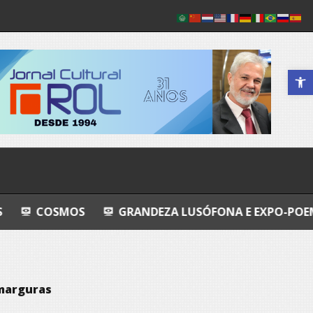
Abrir a 
GRANDEZA LUSÓFONA E EXPO-POEMAS
AVALI
amarguras