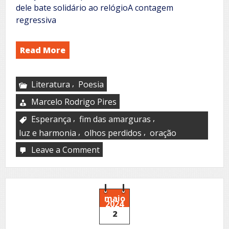
dele bate solidário ao relógioA contagem
regressiva
Read More
,
Literatura
Poesia
Marcelo Rodrigo Pires
,
,
Esperança
fim das amarguras
,
,
luz e harmonia
olhos perdidos
oração
Leave a Comment
on
Feliz
2025,
com
brilho
e
maio
2024
carinho
2