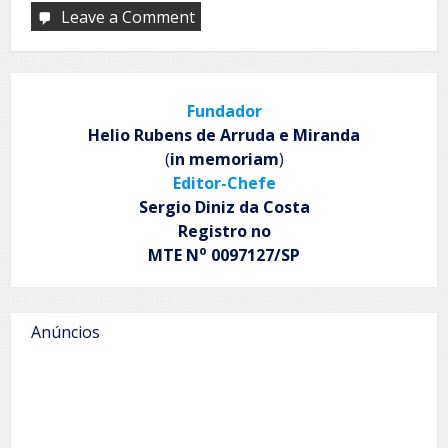
Leave a Comment
on
A
oração
e
a
Fundador
fé
Helio Rubens de Arruda e Miranda
(
in memoriam
)
Editor-Chefe
Sergio Diniz da Costa
Registro no
o
MTE N
0097127/SP
Anúncios