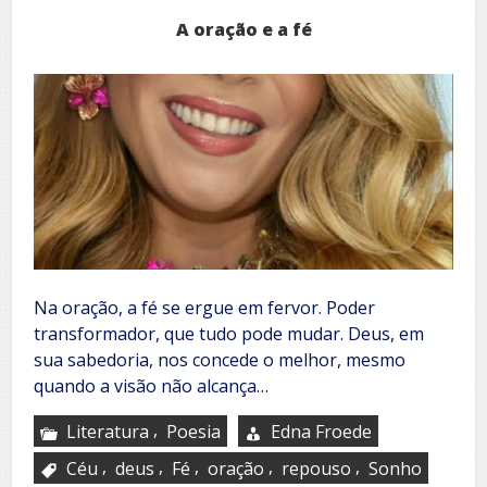
A oração e a fé
Na oração, a fé se ergue em fervor. Poder
transformador, que tudo pode mudar. Deus, em
sua sabedoria, nos concede o melhor, mesmo
quando a visão não alcança…
,
Literatura
Poesia
Edna Froede
,
,
,
,
,
Céu
deus
Fé
oração
repouso
Sonho