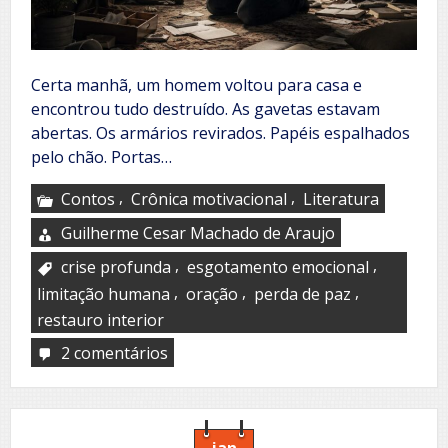
Certa manhã, um homem voltou para casa e
encontrou tudo destruído. As gavetas estavam
abertas. Os armários revirados. Papéis espalhados
pelo chão. Portas…
,
,
Contos
Crônica motivacional
Literatura
Guilherme Cesar Machado de Araujo
,
,
crise profunda
esgotamento emocional
,
,
,
limitação humana
oração
perda de paz
restauro interior
2 comentários
em
Morada
da
alma
jan