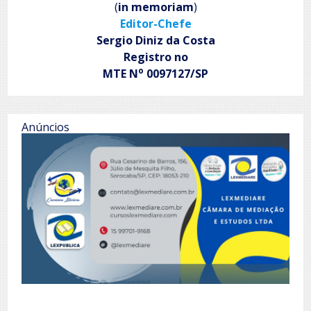
(
in memoriam
)
do
Editor-Chefe
Sul
Sergio Diniz da Costa
Registro no
o
MTE N
0097127/SP
Anúncios