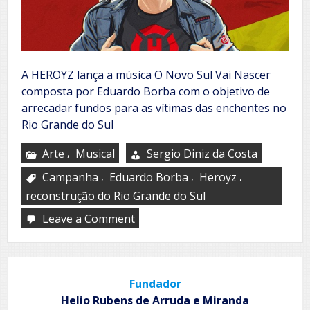
A HEROYZ lança a música O Novo Sul Vai Nascer
composta por Eduardo Borba com o objetivo de
arrecadar fundos para as vítimas das enchentes no
Rio Grande do Sul
,
Arte
Musical
Sergio Diniz da Costa
,
,
,
Campanha
Eduardo Borba
Heroyz
reconstrução do Rio Grande do Sul
Leave a Comment
on
Trilha
sonora
da
reconstrução
Fundador
do
Rio
Helio Rubens de Arruda e Miranda
Grande