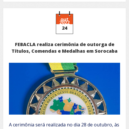
de
Título
da
Soberana
out
2022
Ordem
24
da
Coroa
de
FEBACLA realiza cerimônia de outorga de
Gotland
Títulos, Comendas e Medalhas em Sorocaba
A cerimônia será realizada no dia 28 de outubro, às