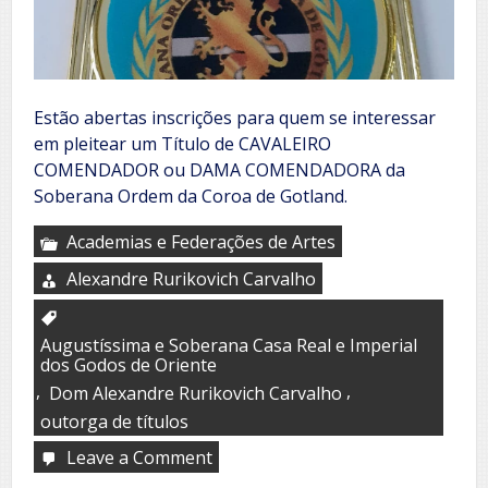
Estão abertas inscrições para quem se interessar
em pleitear um Título de CAVALEIRO
COMENDADOR ou DAMA COMENDADORA da
Soberana Ordem da Coroa de Gotland.
Academias e Federações de Artes
Alexandre Rurikovich Carvalho
Augustíssima e Soberana Casa Real e Imperial
dos Godos de Oriente
,
,
Dom Alexandre Rurikovich Carvalho
outorga de títulos
Leave a Comment
on
Outorga