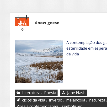
jul
Snow geese
2026
6
A contemplação dos g
esterilidade em espera
da vida.
,
Literatura
Poesia
Jane Nash
,
,
,
ciclos da vida
inverso
melancolia
natureza
,
Poesia contemporânea
simbolismo