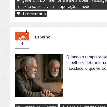
gênero lírico
memória e melancolia
Passage
,
reflexão sobre a vida
superação e medo
em
1 comentário
Absorção
(1)
jun
Espelho
2026
9
Quando o tempo tatuar
espelho refletir minh
mocidade, o que verão
,
Literatura
Poesia
Sergio Diniz da Costa