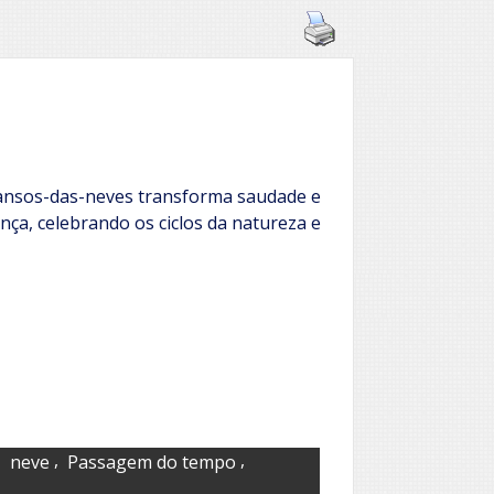
ansos-das-neves transforma saudade e
nça, celebrando os ciclos da natureza e
,
,
,
neve
Passagem do tempo