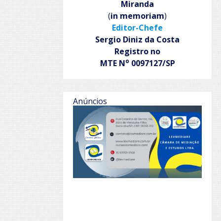
Miranda
(
in memoriam
)
Editor-Chefe
Sergio Diniz da Costa
Registro no
o
MTE N
0097127/SP
Anúncios