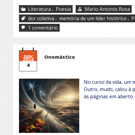
,
Literatura
Poesia
Mario Antonio Rosa
,
,
dor coletiva
memória de um líder histórico
P
em
1 comentário
Muerte
en
Valparaiso
nov
Onomástico
2024
4
No curso da vida, um 
Outro, mudo, calou à 
às páginas em aberto