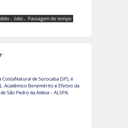
,
,
dido
ódio
Passagem do tempo
!'
a CostaNatural de Sorocaba (SP), é
OL. Acadêmico Benemérito e Efetivo da
e São Pedro da Aldeia – ALSPA;