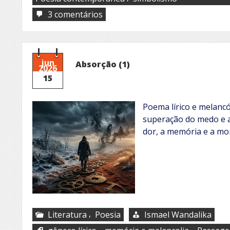
em
3 comentários
Snow
geese
jun
Absorção (1)
2026
15
Poema lírico e melanc
superação do medo e as
dor, a memória e a mo
,
Literatura
Poesia
Ismael Wandalika
,
,