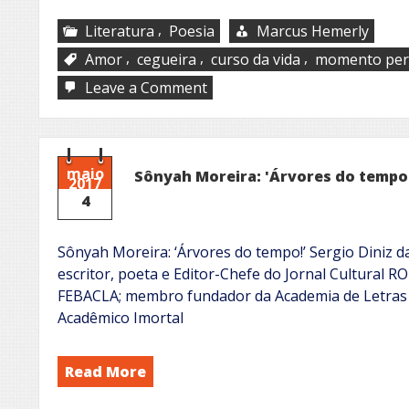
,
Literatura
Poesia
Marcus Hemerly
,
,
,
Amor
cegueira
curso da vida
momento per
on
Leave a Comment
Onomástico
maio
Sônyah Moreira: 'Árvores do tempo
2017
4
Sônyah Moreira: ‘Árvores do tempo!’ Sergio Diniz d
escritor, poeta e Editor-Chefe do Jornal Cultural R
FEBACLA; membro fundador da Academia de Letras d
Acadêmico Imortal
Read More