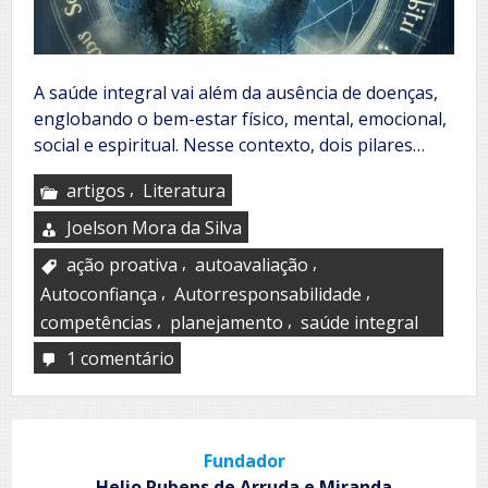
A saúde integral vai além da ausência de doenças,
englobando o bem-estar físico, mental, emocional,
social e espiritual. Nesse contexto, dois pilares…
,
artigos
Literatura
Joelson Mora da Silva
,
,
ação proativa
autoavaliação
,
,
Autoconfiança
Autorresponsabilidade
,
,
competências
planejamento
saúde integral
1 comentário
em
Autorresponsabilidade
Fundador
Helio Rubens de Arruda e Miranda