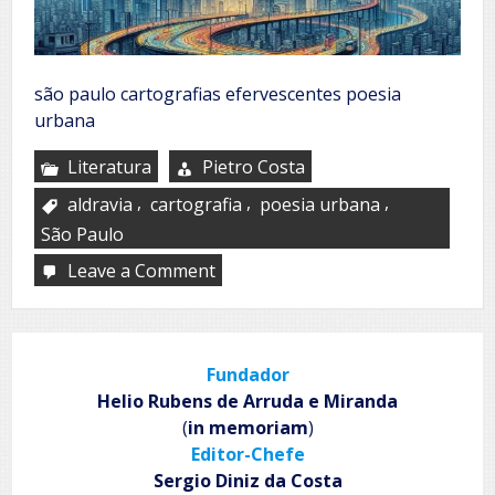
são paulo cartografias efervescentes poesia
urbana
Literatura
Pietro Costa
,
,
,
aldravia
cartografia
poesia urbana
São Paulo
Leave a Comment
on
Aldravia
(7)
Fundador
Helio Rubens de Arruda e Miranda
(
in memoriam
)
Editor-Chefe
Sergio Diniz da Costa