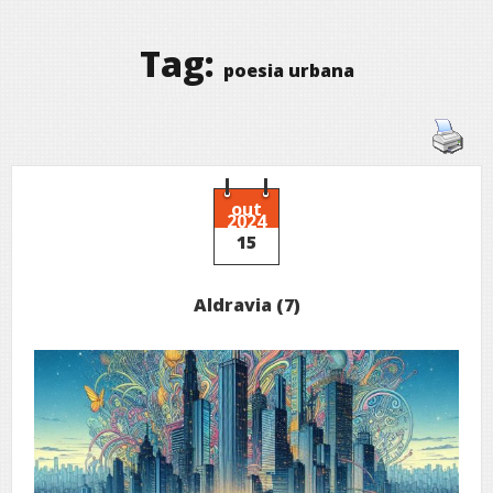
Tag:
poesia urbana
out
2024
15
Aldravia (7)