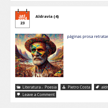
(7)
set
Aldravia (4)
2024
23
páginas prosa retrata
,
Literatura
Poesia
Pietro Costa
ald
on
Leave a Comment
Aldravia
(4)