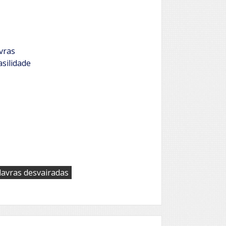
vras
silidade
lavras desvairadas