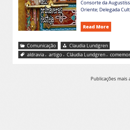
Consorte da Augustíss
Oriente; Delegada Cult
Read More
Comunicação
Claudia Lundgren
,
,
,
aldravia
artigo
Cláudia Lundgren
comemor
Navegação
Publicações mais 
por
posts