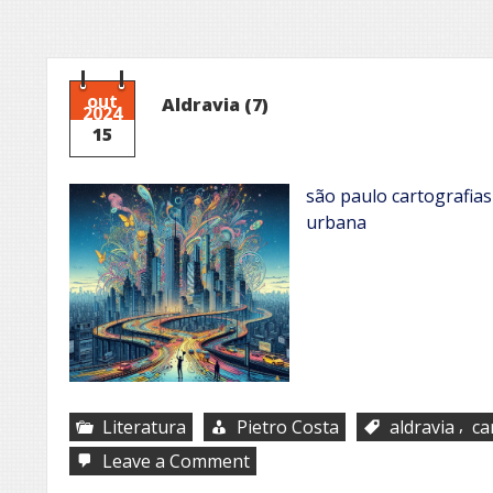
out
Aldravia (7)
2024
15
são paulo cartografia
urbana
,
Literatura
Pietro Costa
aldravia
ca
on
Leave a Comment
Aldravia