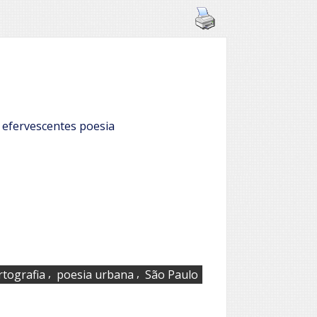
s efervescentes poesia
,
,
rtografia
poesia urbana
São Paulo