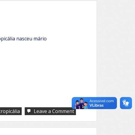
picália nasceu mário
on
tropicália
Leave a Comment
Aldravia