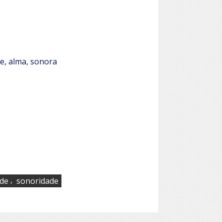
ce, alma, sonora
,
ade
sonoridade