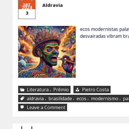
set
Aldravia
2024
3
ecos modernistas pala
desvairadas vibram bra
,
Literatura
Prêmio
Pietro Costa
,
,
,
,
aldravia
brasilidade
ecos
modernismo
pa
on
Leave a Comment
Aldravia