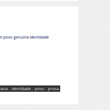
m povo genuína identidade
,
,
,
ravia
identidade
povo
prosa