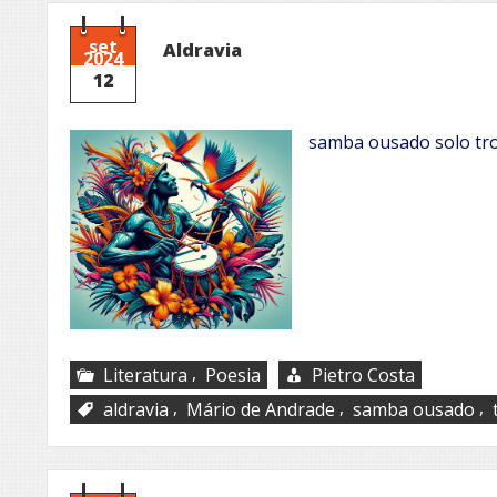
set
Aldravia
2024
12
samba ousado solo tro
,
Literatura
Poesia
Pietro Costa
,
,
,
aldravia
Mário de Andrade
samba ousado