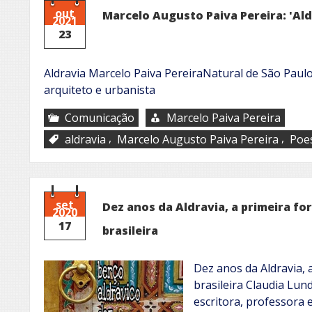
out
Marcelo Augusto Paiva Pereira: 'Ald
2021
23
Aldravia Marcelo Paiva PereiraNatural de São Paulo
arquiteto e urbanista
Comunicação
Marcelo Paiva Pereira
,
,
aldravia
Marcelo Augusto Paiva Pereira
Poe
set
Dez anos da Aldravia, a primeira f
2020
17
brasileira
Dez anos da Aldravia,
brasileira Claudia Lun
escritora, professora 