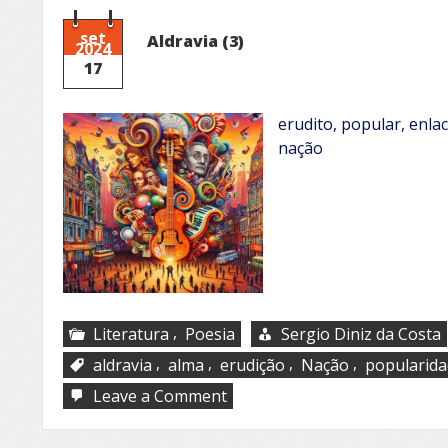
set
Aldravia (3)
2024
17
erudito, popular, enla
nação
,
Literatura
Poesia
Sergio Diniz da Costa
,
,
,
,
aldravia
alma
erudição
Nação
popularid
on
Leave a Comment
Aldravia
(3)