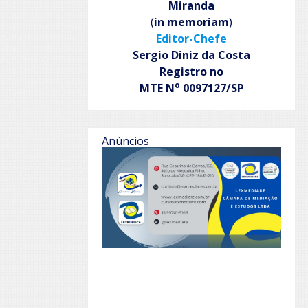
Miranda
(
in memoriam
)
Editor-Chefe
Sergio Diniz da Costa
Registro no
o
MTE N
0097127/SP
Anúncios