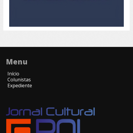
Menu
Início
Colunistas
Expediente