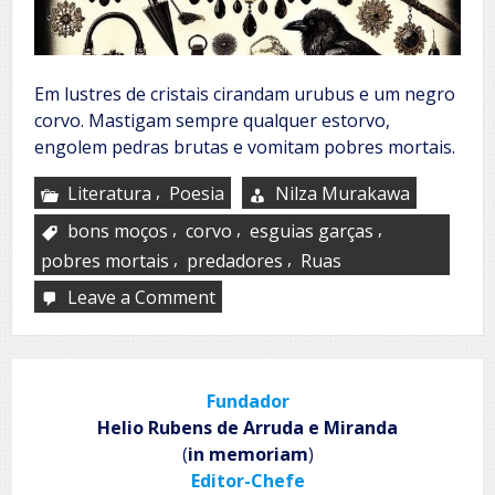
Em lustres de cristais cirandam urubus e um negro
corvo. Mastigam sempre qualquer estorvo,
engolem pedras brutas e vomitam pobres mortais.
,
Literatura
Poesia
Nilza Murakawa
,
,
,
bons moços
corvo
esguias garças
,
,
pobres mortais
predadores
Ruas
Leave a Comment
on
Fragmentos
parasitoides
Fundador
Helio Rubens de Arruda e Miranda
(
in memoriam
)
Editor-Chefe