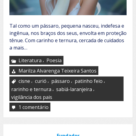
Tal como um pássaro, pequena nasceu, indefesa e
ingênua, nos braços dos seus, envolta em proteção
tênue. Com carinho e ternura, cercada de cuidados
a mais…
,
Literatura
Poesia
Marilza Alvarenga Teixeira Santos
,
,
,
,
cisne
curió
pássaro
patinho feio
,
,
rarinho e ternura
sabiá-laranjeira
vigilância dos pais
1 comentário
em
Fases
e
face
Fundador