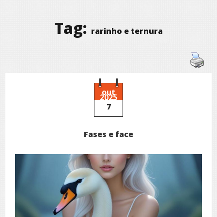
Tag:
rarinho e ternura
out
2025
7
Fases e face