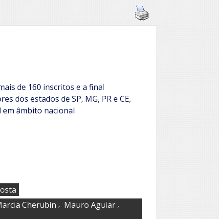
ais de 160 inscritos e a final
es dos estados de SP, MG, PR e CE,
l em âmbito nacional
Costa
,
,
arcia Cherubin
Mauro Aguiar