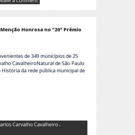
Leave a Comment
AFLAS
divulga
classificados
do
I
e Menção Honrosa no "20º Prêmio
Concurso
de
Poesias
ovenientes de 349 municípios de 25
arvalho CavalheiroNatural de São Paulo
 História da rede pública municipal de
,
arlos Carvalho Cavalheiro