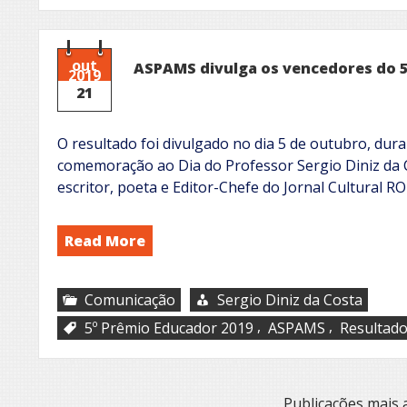
out
ASPAMS divulga os vencedores do 5
2019
21
O resultado foi divulgado no dia 5 de outubro, dura
comemoração ao Dia do Professor Sergio Diniz da 
escritor, poeta e Editor-Chefe do Jornal Cultural R
Read More
Comunicação
Sergio Diniz da Costa
,
,
5º Prêmio Educador 2019
ASPAMS
Resultad
Navegação
Publicações mais 