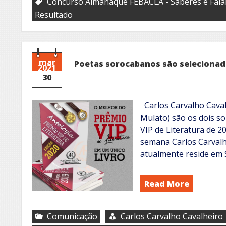
Concurso Almanaque FEBACLA - Saberes e Fala
Resultado
mar
Poetas sorocabanos são selecionado
2021
30
Carlos Carvalho Caval
Mulato) são os dois s
VIP de Literatura de 2
semana Carlos Carvalh
atualmente reside em 
Read More
Comunicação
Carlos Carvalho Cavalheiro