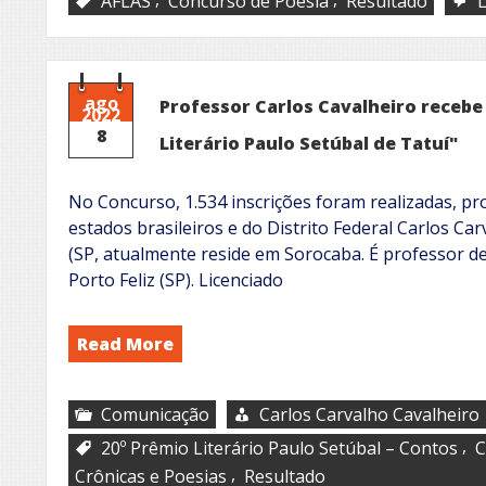
AFLAS
Concurso de Poesia
Resultado
ago
Professor Carlos Cavalheiro receb
2022
8
Literário Paulo Setúbal de Tatuí"
No Concurso, 1.534 inscrições foram realizadas, pr
estados brasileiros e do Distrito Federal Carlos C
(SP, atualmente reside em Sorocaba. É professor de
Porto Feliz (SP). Licenciado
Read More
Comunicação
Carlos Carvalho Cavalheiro
,
20º Prêmio Literário Paulo Setúbal – Contos
C
,
Crônicas e Poesias
Resultado