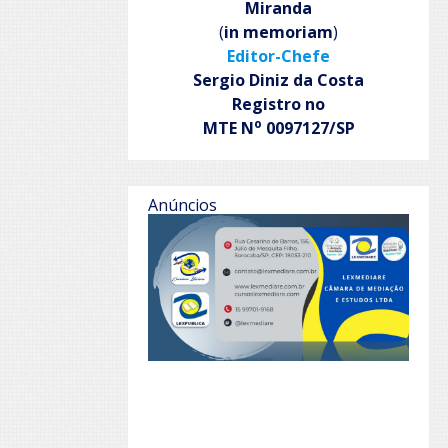
Miranda
(
in memoriam
)
Editor-Chefe
Sergio Diniz da Costa
Registro no
o
MTE N
0097127/SP
Anúncios