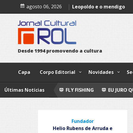
Skip
Epitafio
agosto 06, 2026
to
Leopoldo e o mendigo
content
Dia Internacional dos Pov
Indígenas
D
e
s
d
e
1
9
9
4
p
r
o
m
o
v
e
n
d
o
a
c
u
l
t
u
r
a
Capa
Corpo Editorial
Novidades
Se
O-POEMAS
Últimas Notícias
FLY FISHING
EU JURO QUE VI!
E
Fundador
Helio Rubens de Arruda e