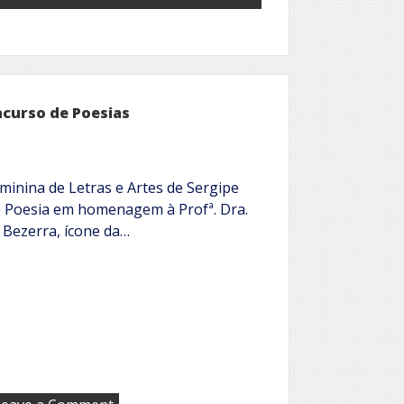
ncurso de Poesias
minina de Letras e Artes de Sergipe
e Poesia em homenagem à Profª. Dra.
 Bezerra, ícone da…
on