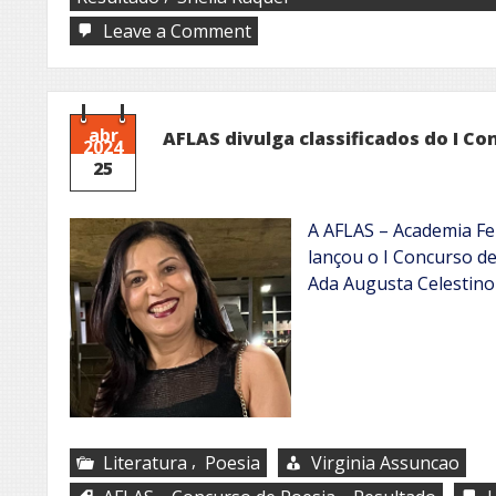
on
Leave a Comment
FestClubeSP
abr
AFLAS divulga classificados do I Co
2024
25
A AFLAS – Academia Fe
lançou o I Concurso d
Ada Augusta Celestino
,
Literatura
Poesia
Virginia Assuncao
,
,