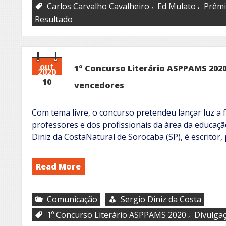
,
,
Carlos Carvalho Cavalheiro
Ed Mulato
Prêmi
Resultado
out
1º Concurso Literário ASPPAMS 2020
2020
10
vencedores
Com tema livre, o concurso pretendeu lançar luz a f
professores e dos profissionais da área da educaç
Diniz da CostaNatural de Sorocaba (SP), é escritor,
Read More
Comunicação
Sergio Diniz da Costa
,
1º Concurso Literário ASPPAMS 2020
Divulga