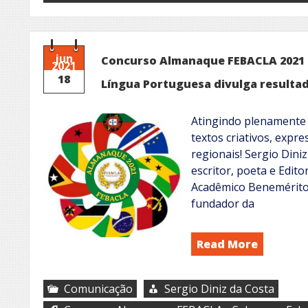
jun
Concurso Almanaque FEBACLA 2021 –
2021
18
Língua Portuguesa divulga resulta
Atingindo plenamente 
textos criativos, expr
regionais! Sergio Dini
escritor, poeta e Edito
Acadêmico Benemérito
fundador da
Read More
Comunicação
Sergio Diniz da Costa