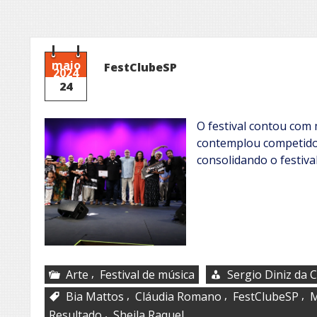
maio
FestClubeSP
2024
24
O festival contou com m
contemplou competidor
consolidando o festiva
,
Arte
Festival de música
Sergio Diniz da 
,
,
,
Bia Mattos
Cláudia Romano
FestClubeSP
M
,
Resultado
Sheila Raquel