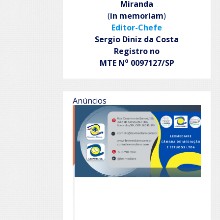
Miranda
(
in memoriam
)
Editor-Chefe
Sergio Diniz da Costa
Registro no
o
MTE N
0097127/SP
Anúncios