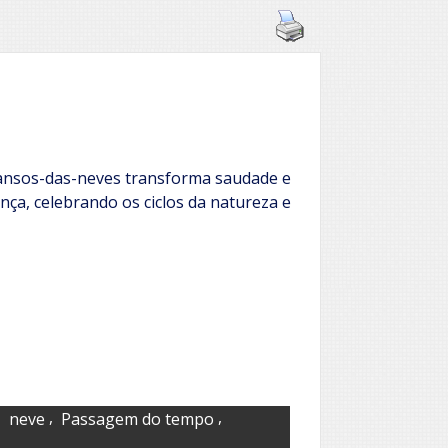
ansos-das-neves transforma saudade e
nça, celebrando os ciclos da natureza e
,
,
,
neve
Passagem do tempo