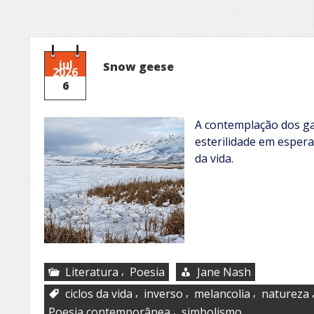
jul
Snow geese
2026
6
A contemplação dos g
esterilidade em espera
da vida.
,
Literatura
Poesia
Jane Nash
,
,
,
ciclos da vida
inverso
melancolia
natureza
,
Poesia contemporânea
simbolismo