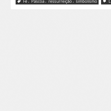
,
,
,
Fé
Páscoa
ressurreição
simbolismo
L