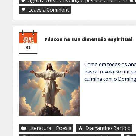
águia
corvo
evolução pessoal
foco
resiiê
on
Leave a Comment
Fora
do
alcance
dos
corvos
mar
Páscoa na sua dimensão espiritual
2024
31
Como em todos os anos
Pascal revela-se um p
culmina com o Doming
,
Literatura
Poesia
Diamantino Bartolo