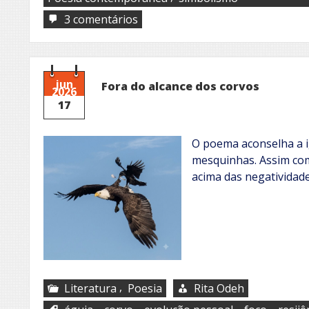
em
3 comentários
Snow
geese
jun
Fora do alcance dos corvos
2026
17
O poema aconselha a i
mesquinhas. Assim com
acima das negatividade
,
Literatura
Poesia
Rita Odeh
,
,
,
,