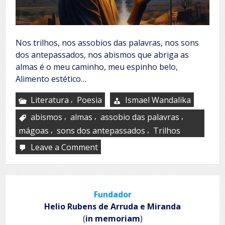
Nos trilhos, nos assobios das palavras, nos sons
dos antepassados, nos abismos que abriga as
almas é o meu caminho, meu espinho belo,
Alimento estético…
,
Literatura
Poesia
Ismael Wandalika
,
,
,
abismos
almas
assobio das palavras
,
,
mágoas
sons dos antepassados
Trilhos
Leave a Comment
on
Na
velha
estrada
Fundador
Helio Rubens de Arruda e Miranda
(
in memoriam
)