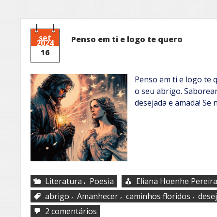
set
Penso em ti e logo te quero
2024
16
Penso em ti e logo te 
o seu abrigo. Saborea
desejada e amada! Se 
,
Literatura
Poesia
Eliana Hoenhe Pereir
,
,
,
abrigo
Amanhecer
caminhos floridos
dese
em
2 comentários