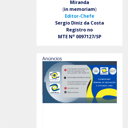
Miranda
(
in memoriam
)
Editor-Chefe
Sergio Diniz da Costa
Registro no
o
MTE N
0097127/SP
Anúncios