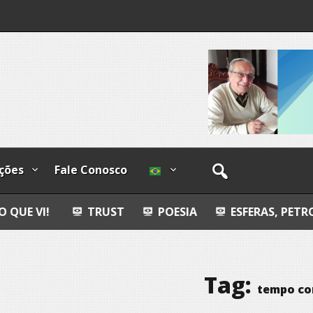
lzadas
o-
ções
Fale Conosco
TRUST
POESIA
ESFERAS, PETROGLIFOS Y CA
Tag:
tempo c