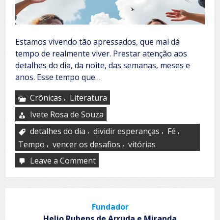
Estamos vivendo tão apressados, que mal dá
tempo de realmente viver. Prestar atenção aos
detalhes do dia, da noite, das semanas, meses e
anos. Esse tempo que…
,
Crônicas
Literatura
Ivete Rosa de Souza
,
,
,
detalhes do dia
dividir esperanças
Fé
,
,
Tempo
vencer os desafios
vitórias
Leave a Comment
on
Ainda
dá
tempo
Fundador
Helio Rubens de Arruda e Miranda