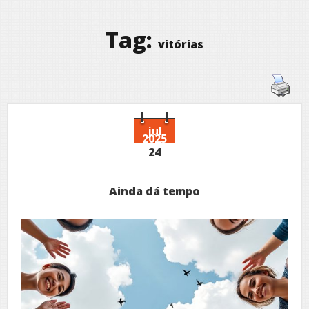
Tag:
vitórias
jul
2025
24
Ainda dá tempo