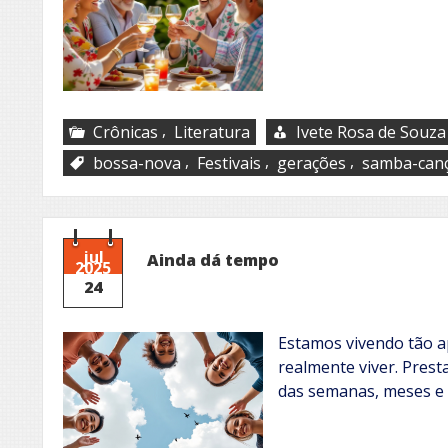
,
Crônicas
Literatura
Ivete Rosa de Souza
,
,
,
bossa-nova
Festivais
gerações
samba-can
jul
Ainda dá tempo
2025
24
Estamos vivendo tão a
realmente viver. Presta
das semanas, meses e