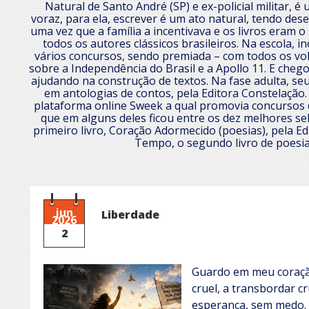
Natural de Santo André (SP) e ex-policial militar, é
voraz, para ela, escrever é um ato natural, tendo des
uma vez que a família a incentivava e os livros eram o
todos os autores clássicos brasileiros. Na escola, i
vários concursos, sendo premiada – com todos os vo
sobre a Independência do Brasil e a Apollo 11. E chegou
ajudando na construção de textos. Na fase adulta, se
em antologias de contos, pela Editora Constelação
plataforma online Sweek a qual promovia concursos 
que em alguns deles ficou entre os dez melhores sel
primeiro livro, Coração Adormecido (poesias), pela Ed
Tempo, o segundo livro de poesia
jun
Liberdade
2026
2
Guardo em meu coraçã
cruel, a transbordar c
esperança, sem medo.