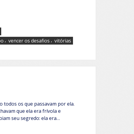
,
,
po
vencer os desafios
vitórias
o todos os que passavam por ela.
avam que ela era frívola e
biam seu segredo: ela era…