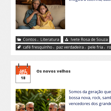
,
Contos
Literatura
Ivete Rosa de Souza
,
,
,
café fresquinho
paz verdadeira
pele fria
ro
set
Os novos velhos
2025
18
Somos da geração que 
bossa nova, rock, sam
vencedores dos grand