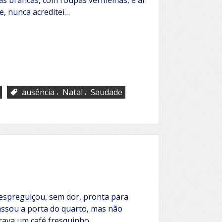
e, nunca acreditei…
,
,
ausência
Natal
Saudade
espreguiçou, sem dor, pronta para
apassou a porta do quarto, mas não
rava um café fresquinho…