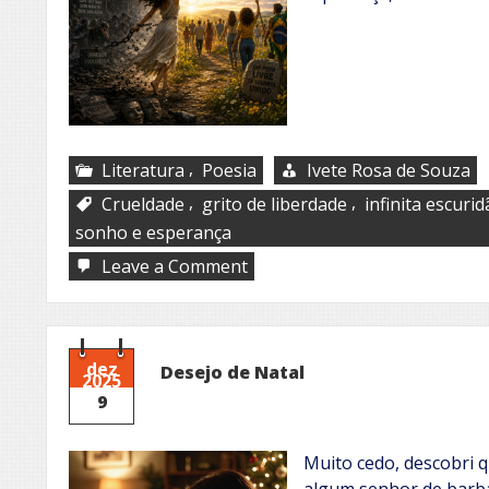
,
Literatura
Poesia
Ivete Rosa de Souza
,
,
Crueldade
grito de liberdade
infinita escuri
sonho e esperança
on
Leave a Comment
Liberdade
dez
Desejo de Natal
2025
9
Muito cedo, descobri 
algum senhor de barba