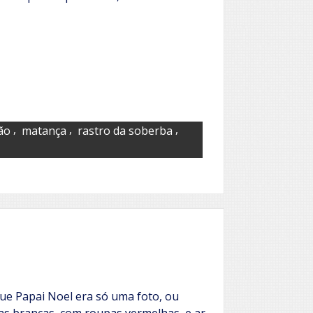
,
,
,
dão
matança
rastro da soberba
que Papai Noel era só uma foto, ou
s brancas, com roupas vermelhas, e ar