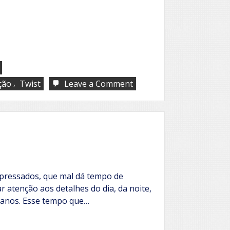
,
on
ção
Twist
Leave a Comment
Os
novos
velhos
pressados, que mal dá tempo de
r atenção aos detalhes do dia, da noite,
 anos. Esse tempo que…