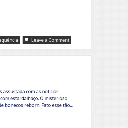
on
equência
Leave a Comment
O
encontro
s assustada com as notícias
 com estardalhaço. O misterioso
de bonecos reborn. Fato esse tão…