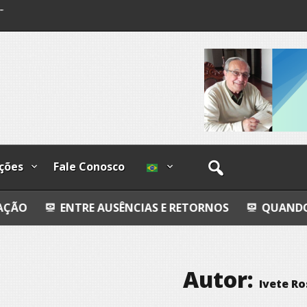
o
os
ções
Fale Conosco
TRE AUSÊNCIAS E RETORNOS
QUANDO FORES EMB
Autor:
Ivete Ro