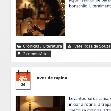
bonachão. Literalment
,
Crônicas
Literatura
Ivete Rosa de Souza
em
2 comentários
Desejo
de
Natal
set
Aves de rapina
2025
26
Levantou-se da cama, 
iniciar a rotina. Ultr
chegou à cozinha, ado