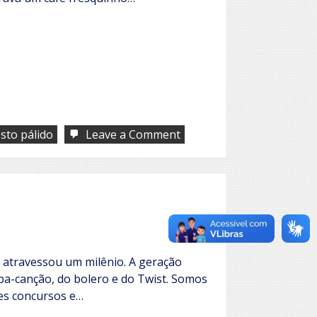
on
sto pálido
Leave a Comment
Aves
de
rapina
atravessou um milênio. A geração
ba-canção, do bolero e do Twist. Somos
es concursos e…