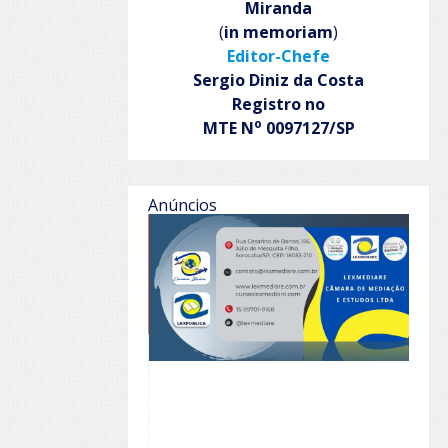
Miranda
(
in memoriam
)
Editor-Chefe
Sergio Diniz da Costa
Registro no
o
MTE N
0097127/SP
Anúncios