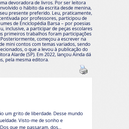
 uma devoradora de livros. Por ser leitora
envolvido o hábito da escrita desde menina,
 seu presente preferido. Leu, praticamente,
ncentivada por professores, participou de
lumes de Enciclopédia Barsa – por poesias
, inclusive, a participar de peças escolares
us primeiros trabalhos foram participações
. Posteriormente, começou a escrever na
de mini contos com temas variados, sendo
ecionados, o que a levou à publicação do
itora Alarde (SP). Em 2022, lançou Ainda dá
s, pela mesma editora.
o um grito de liberdade. Desse mundo
rueldade. Visto-me de sonho e
 Dos que me passaram, dos…