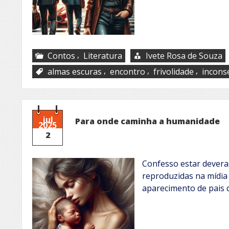
,
Contos
Literatura
Ivete Rosa de Souza
,
,
,
almas escuras
encontro
frivolidade
incons
jul
Para onde caminha a humanidade
2025
2
Confesso estar devera
reproduzidas na mídia
aparecimento de pais 