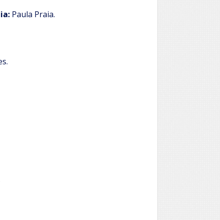
ia:
Paula Praia.
s.
.