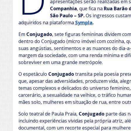
apresentações serão realizadas em s
Companhia
, que fica na
Rua Barão d
São Paulo – SP.
Os ingressos custa
adquiridos na plataforma
Sympla
.
Em
Conjugado
, sete figuras femininas dividem com
dentro do Conjugado (micro imóvel com cozinha, qu
suas angústias, sentimentos e as nuances do dia-a-
margem da sociedade, com uma renda mínima e difi
sobreviver em uma grande metrópole.
O espetáculo
Conjugado
transita pela poesia pre
que, apesar das adversidades, produzem vida, alegri
temas complexos e delicados do universo feminino
carcerário, a sexualidade na velhice, o tráfico huma
mães solo, mulheres em situação de rua, entre out
Solo teatral de Paula Praia,
Conjugado
parte das na
incluindo experiências vividas pela própria atriz, 
documental, com um recorte especial para mulher