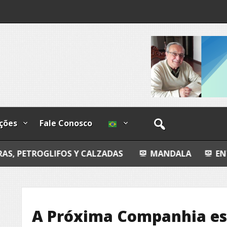
ndizível
I
lzadas
ções
Fale Conosco
FOS Y CALZADAS
MANDALA
ENTROPIA ÍNTIM
A Próxima Companhia es