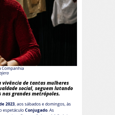
ma Companhia
ajera
na vivência de tantas mulheres
gualdade social, seguem lutando
s nas grandes metrópoles.
de 2023
, aos sábados e domingos, às
 o espetáculo
Conjugado
. As