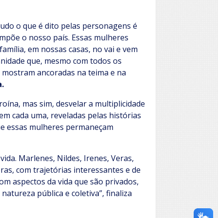
Tudo o que é dito pelas personagens é
ompõe o nosso país. Essas mulheres
família, em nossas casas, no vai e vem
anidade que, mesmo com todos os
 mostram ancoradas na teima e na
a.
ína, mas sim, desvelar a multiplicidade
 em cada uma, reveladas pelas histórias
 que essas mulheres permaneçam
da. Marlenes, Nildes, Irenes, Veras,
as, com trajetórias interessantes e de
om aspectos da vida que são privados,
tureza pública e coletiva”, finaliza