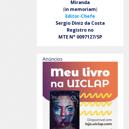
Miranda
(
in memoriam
)
Editor-Chefe
Sergio Diniz da Costa
Registro no
o
MTE N
0097127/SP
Anúncios