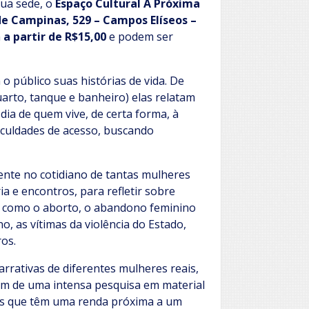
ua sede, o
Espaço Cultural A Próxima
e Campinas, 529 – Campos Elíseos –
m
a partir de R$15,00
e podem ser
 o público suas histórias de vida. De
arto, tanque e banheiro) elas relatam
dia de quem vive, de certa forma, à
culdades de acesso, buscando
sente no cotidiano de tantas mulheres
a e encontros, para refletir sobre
, como o aborto, o abandono feminino
no, as vítimas da violência do Estado,
ros.
rrativas de diferentes mulheres reais,
além de uma intensa pesquisa em material
es que têm uma renda próxima a um