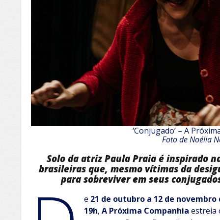
‘Conjugado’ – A Próxi
Foto de Noélia N
Solo da atriz Paula Praia é inspirado 
brasileiras que, mesmo vítimas da desi
para sobreviver em seus conjugado
D
e
21 de outubro a 12 de novembro 
19h
,
A Próxima Companhia
estreia