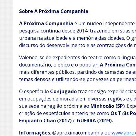
Sobre A Próxima Companhia
A Próxima Companhia
é um núcleo independente 
pesquisa contínua desde 2014, trazendo em suas e
urbana na atualidade e a memória das cidades. O gr
discurso do desenvolvimento e as contradições de 
Valendo-se de expedientes do teatro como a lingu
documentário, o épico e o popular,
A Próxima Co
mais diferentes públicos, partindo de camadas de 
temas densos e utilizando-se por vezes da permea
O espetáculo
Conjugado
traz consigo experiência
em ocupações de moradia em diversas regiões e cid
sua sede na região próxima ao
Minhocão (SP)
. Ex
criação de espetáculos anteriores como
Os Tr3s Po
Enquanto Chão (2017)
e
GUERRA (2019).
Informações
: @aproximacompanhia ou
www.aprox