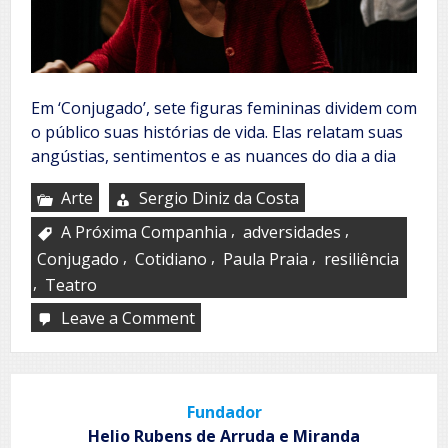
Em ‘Conjugado’, sete figuras femininas dividem com
o público suas histórias de vida. Elas relatam suas
angústias, sentimentos e as nuances do dia a dia
Arte
Sergio Diniz da Costa
,
,
A Próxima Companhia
adversidades
,
,
,
Conjugado
Cotidiano
Paula Praia
resiliência
,
Teatro
Leave a Comment
on
A
Próxima
Companhia
estreia
Fundador
espetáculo
‘Conjugado’
Helio Rubens de Arruda e Miranda