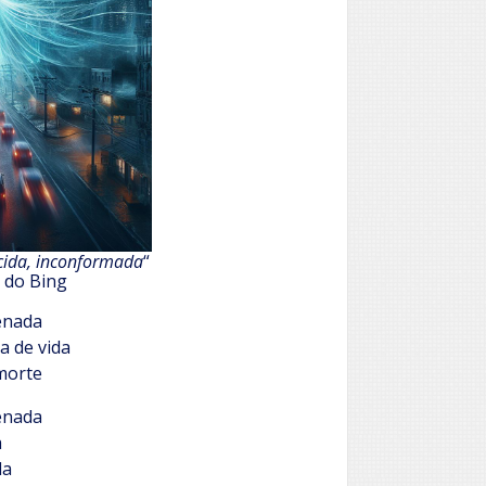
cida, inconformada
“
 do Bing
enada
a de vida
morte
enada
a
da