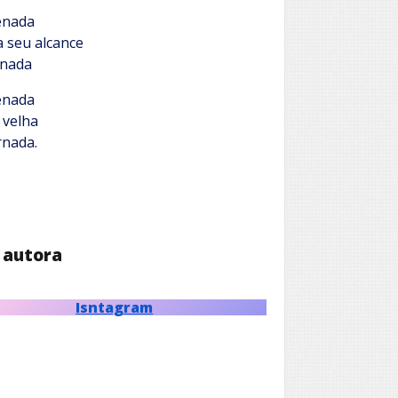
enada
a seu alcance
 nada
enada
velha
nada.
 autora
Isntagram