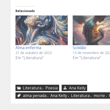
Relacionado
Alma enferma
Solidão
21 de outubro de 2023
13 de novembro de 20
Em "Literatura"
Em "Literatura"
,
Literatura
Poesia
Ana Kelly
,
,
,
,
alma penada
Ana Kelly
Literatura
morte