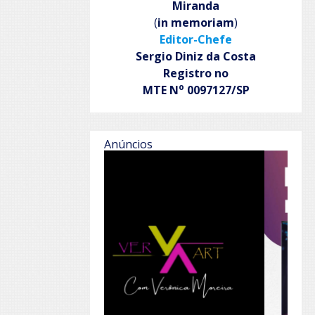
Miranda
(
in memoriam
)
Editor-Chefe
Sergio Diniz da Costa
Registro no
o
MTE N
0097127/SP
Anúncios