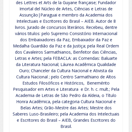
des Lettres et Arts de la Guyane française; Fundador
Imortal del Núcleo de Artes, Ciências e Letras de
Assunção|Paraguai e membro da Academia dos
Intelectuais e Escritores do Brasil – AIEB. Autor de 8
livros. Jurado de concursos literários. Recebeu, dentre
vários titulos: pelo Supremo Consistório Internacional
dos Embaixadores da Paz, Embaixador da Paz e
Medalha Guardião da Paz e da Justiça; pela Real Ordem
dos Cavaleiros Sarmathianos, Benfeitor das Ciências,
Letras e Artes; pela FEBACLA: as Comendas: Baluarte
da Literatura Nacional; Láurea Acadêmica Qualidade
Ouro; Chanceler da Cultura Nacional e Ativista da
Cultura Nacional ; pelo Centro Sarmathiano de Altos
Estudos Filosóficos e Históricos, Benemérito
Pesquisador em Artes e Literatura e Dr. h. c. mult.; Pela
Academia de Letras de São Pedro da Aldeia, o Título
Honra Acadêmica, pela categoria Cultura Nacional e
Belas Artes; Grão-Mestre das Artes; Mestre dos
Saberes Luso-Brasileiro; pela Academia dos Intelectuais
e Escritores do Brasil – AIEB, Grandes Escritores do
Brasil.