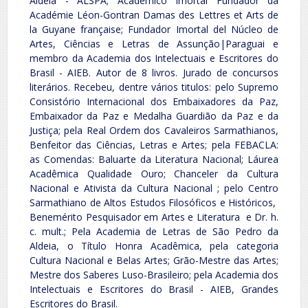
Aldeia - ALSPA; Acadêmico Imortal Fundador da
Académie Léon-Gontran Damas des Lettres et Arts de
la Guyane française; Fundador Imortal del Núcleo de
Artes, Ciências e Letras de Assunção|Paraguai e
membro da Academia dos Intelectuais e Escritores do
Brasil - AIEB. Autor de 8 livros. Jurado de concursos
literários. Recebeu, dentre vários titulos: pelo Supremo
Consistório Internacional dos Embaixadores da Paz,
Embaixador da Paz e Medalha Guardião da Paz e da
Justiça; pela Real Ordem dos Cavaleiros Sarmathianos,
Benfeitor das Ciências, Letras e Artes; pela FEBACLA:
as Comendas: Baluarte da Literatura Nacional; Láurea
Acadêmica Qualidade Ouro; Chanceler da Cultura
Nacional e Ativista da Cultura Nacional ; pelo Centro
Sarmathiano de Altos Estudos Filosóficos e Históricos,
Benemérito Pesquisador em Artes e Literatura e Dr. h.
c. mult.; Pela Academia de Letras de São Pedro da
Aldeia, o Título Honra Acadêmica, pela categoria
Cultura Nacional e Belas Artes; Grão-Mestre das Artes;
Mestre dos Saberes Luso-Brasileiro; pela Academia dos
Intelectuais e Escritores do Brasil - AIEB, Grandes
Escritores do Brasil.