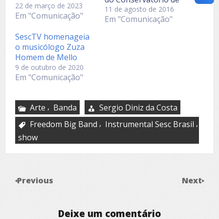
22 de março de 2023
Tatuí - instituição do
11 de agosto de 2016
Em "Comunicação"
Governo do Estado
Em "Comunicação"
de São Paulo e
SescTV homenageia
Secretaria da Cultura
o musicólogo Zuza
do Estado - recebe o
Homem de Mello
guitarrista Fábio Leal
9 de outubro de 2020
para concerto
Em "Comunicação"
especial no próximo
dia 30 de agosto,
terça-feira, às 20h.…
,
Arte
Banda
Sergio Diniz da Costa
,
,
Freedom Big Band
Instrumental Sesc Brasil
show
Previous
Next
Deixe um comentário