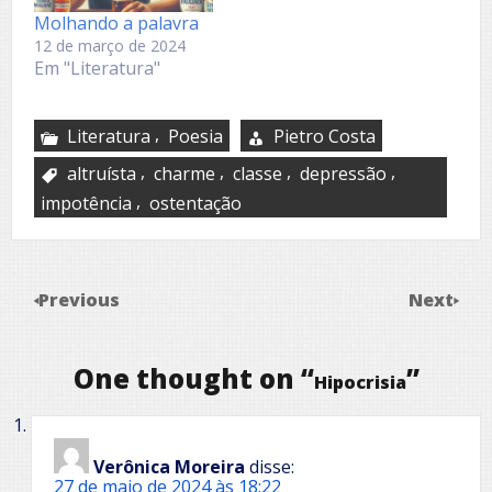
Molhando a palavra
12 de março de 2024
Em "Literatura"
,
Literatura
Poesia
Pietro Costa
,
,
,
,
altruísta
charme
classe
depressão
,
impotência
ostentação
Previous
Next
One thought on “
”
Hipocrisia
Verônica Moreira
disse:
27 de maio de 2024 às 18:22