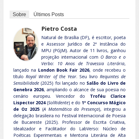
Sobre
Últimos Posts
Pietro Costa
Natural de Brasília (DF), é escritor, poeta
e Assessor Jurídico de 2ª Instância do
MPU (PGJM). Autor de 11 livros, ganhou
projeção internacional com
O Barco e o
Verbo: 10 Anos de Travessia Literária
,
lançado na
London Book Fair 2026
, onde recebeu o
título
Royal Writer of the Year
. Seu livro
Requintes de
Sensibilidade
(2025) foi lançado no
Salão do Livro de
Genebra 2026
, ampliando o alcance de sua poesia no
cenário europeu. Vencedor do
Troféu Clarice
Lispector 2024
(
SolRidente
) e do
1º Concurso Mágico
de Oz 2025
(
A Matemática da Presença
), integrou a
delegação brasileira no Festival Internacional de Poesia
de Bucareste (2025). Professor de Escrita Criativa,
Idealizador e Facilitador do LabVerso: Núcleo de
Poéticas Experimentais e Mentoria Literária de Alta