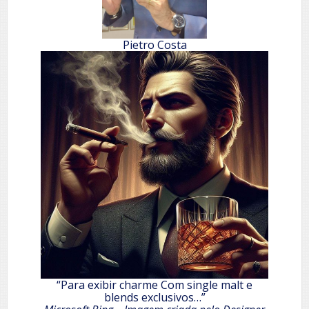
Pietro Costa
“Para exibir charme Com single malt e
blends exclusivos…”