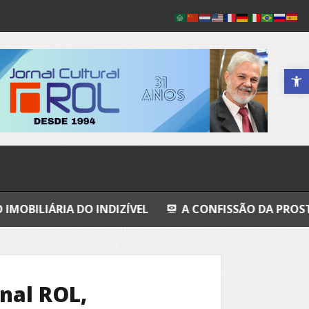
Abrir a 
DO INDIZÍVEL
A CONFISSÃO DA PROSTITUTA I
rnal ROL,