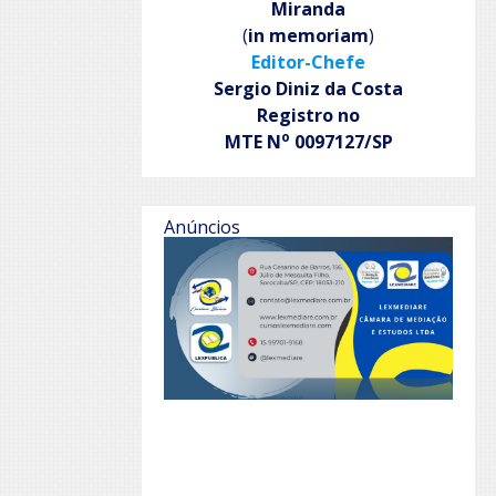
Miranda
(
in memoriam
)
Editor-Chefe
Sergio Diniz da Costa
Registro no
o
MTE N
0097127/SP
Anúncios