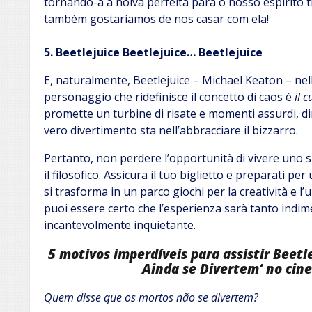
tornando-a a noiva perfeita para o nosso espírito 
também gostaríamos de nos casar com ela!
5. Beetlejuice Beetlejuice… Beetlejuice
E, naturalmente, Beetlejuice – Michael Keaton – nella
personaggio che ridefinisce il concetto di caos è
il 
promette un turbine di risate e momenti assurdi, d
vero divertimento sta nell’abbracciare il bizzarro.
Pertanto, non perdere l’opportunità di vivere uno s
il filosofico. Assicura il tuo biglietto e preparati pe
si trasforma in un parco giochi per la creatività e l
puoi essere certo che l’esperienza sarà tanto indime
incantevolmente inquietante.
5 motivos imperdíveis para assistir Beetl
Ainda se Divertem
‘
no cin
Quem disse que os mortos não se divertem?