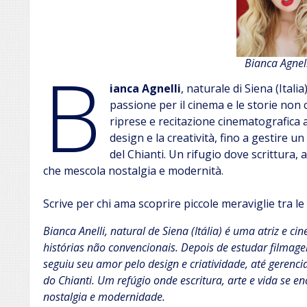
B
Bianca Agnell
ianca Agnelli
, naturale di Siena (Ital
passione per il cinema e le storie non
riprese e recitazione cinematografica a
design e la creatività, fino a gestire un
del Chianti. Un rifugio dove scrittura, 
che mescola nostalgia e modernità.
Scrive per chi ama scoprire piccole meraviglie tra le
Bianca Anelli, natural de Siena (Itália) é uma atriz e 
histórias não convencionais. Depois de estudar filmag
seguiu seu amor pelo design e criatividade, até gerenci
do Chianti. Um refúgio onde escritura, arte e vida se 
nostalgia e modernidade.