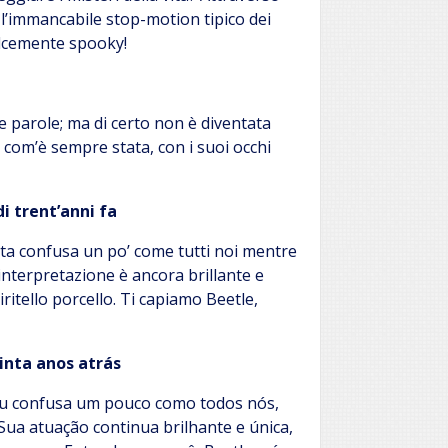
n l’immancabile stop-motion tipico dei
dolcemente spooky!
ue parole; ma di certo non è diventata
 com’è sempre stata, con i suoi occhi
i trent’anni fa
sta confusa un po’ come tutti noi mentre
nterpretazione è ancora brillante e
ritello porcello. Ti capiamo Beetle,
inta anos atrás
ou confusa um pouco como todos nós,
ua atuação continua brilhante e única,