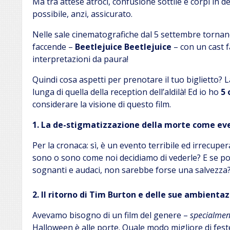
Ma tra attese atroci, confusione sottile e corpi in 
possibile, anzi, assicurato.
Nelle sale cinematografiche dal 5 settembre tornano
faccende –
Beetlejuice Beetlejuice
– con un cast f
interpretazioni da paura!
Quindi cosa aspetti per prenotare il tuo biglietto? L
lunga di quella della reception dell’aldilà! Ed io ho
5 
considerare la visione di questo film.
1. La de-stigmatizzazione della morte come even
Per la cronaca: sì, è un evento terribile ed irrecup
sono o sono come noi decidiamo di vederle? E se pot
sognanti e audaci, non sarebbe forse una salvezza
2. Il ritorno di Tim Burton e delle sue ambient
Avevamo bisogno di un film del genere –
specialmen
Halloween è alle porte. Quale modo migliore di feste