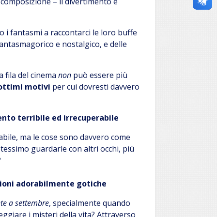
decomposizione – il divertimento è
 i fantasmi a raccontarci le loro buffe
antasmagorico e nostalgico, e delle
a fila del cinema
non
può essere più
ottimi motivi
per cui dovresti davvero
to terribile ed irrecuperabile
erabile, ma le cose sono davvero come
essimo guardarle con altri occhi, più
?
azioni adorabilmente gotiche
te a settembre
, specialmente quando
ggiare i misteri della vita? Attraverso