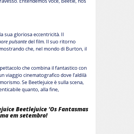
travesso. Entendemos você, Beetle, nós
 sua gloriosa eccentricità. Il
cuore pulsante
del film. Il suo ritorno
imostrando che, nel mondo di Burton, il
pettacolo che combina il fantastico con
r un viaggio cinematografico dove l’aldilà
’umorismo. Se Beetlejuice è sulla scena,
nticabile quanto, alla fine,
ejuice Beetlejuice
‘
Os Fantasmas
ema em setembro!