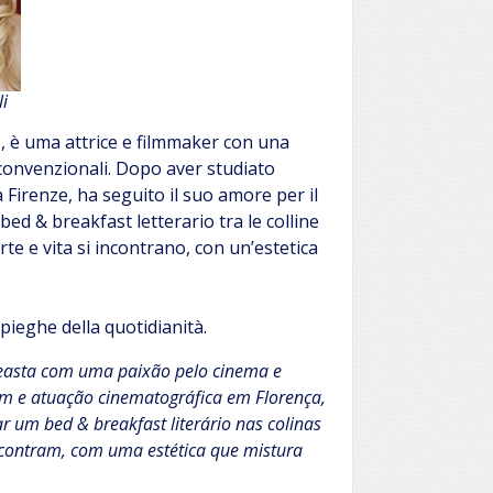
i
ia), è uma attrice e filmmaker con una
 convenzionali. Dopo aver studiato
 Firenze, ha seguito il suo amore per il
 bed & breakfast letterario tra le colline
arte e vita si incontrano, con un’estetica
 pieghe della quotidianità.
cineasta com uma paixão pelo cinema e
em e atuação cinematográfica em Florença,
ar um bed & breakfast literário nas colinas
encontram, com uma estética que mistura