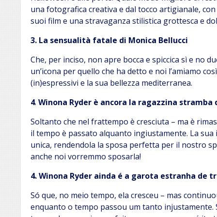
una fotografica creativa e dal tocco artigianale, co
suoi film e una stravaganza stilistica grottesca e 
3. La sensualità fatale di Monica Bellucci
Che, per inciso, non apre bocca e spiccica sì e no d
un’icona per quello che ha detto e noi l’amiamo così
(in)espressivi e la sua bellezza mediterranea.
4
.
Winona Ryder è ancora la ragazzina stramba d
Soltanto che nel frattempo è cresciuta – ma è rima
il tempo è passato alquanto ingiustamente. La sua i
unica, rendendola la sposa perfetta per il nostro spi
anche noi vorremmo sposarla!
4.
Winona Ryder ainda é a garota estranha de tr
Só que, no meio tempo, ela cresceu – mas continu
enquanto o tempo passou um tanto injustamente. S