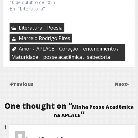
10 de outubro de 2025
Em "Literatura"
,
Literatura
Poesia
Marcelo Rodrigo Pires
,
,
,
,
Amor
APLACE
Coração
entendimento
,
,
Maturidade
posse acadêmica
sabedoria
Previous
Next
One thought on “
Minha Posse Acadêmica
”
na APLACE