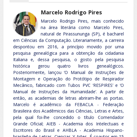
Marcelo Rodrigo Pires
Marcelo Rodrigo Pires, mais conhecido
na área literária como Marcelo Pires,
natural de Pirassununga (SP), é bacharel
em Ciências da Computação. Literariamente, a carreira
despontou em 2016, a princípio movido por uma
pesquisa genealógica para a obtenção da cidadania
Italiana e, dessa pesquisa, o gosto pela pesquisa
histórica gerou quatro livros genealógicos.
Posteriormente, lançou ‘O Manual de Instruções de
Montagem e Operação do Protótipo de Respirador
Mecânico, fabricado com Tubos PVC ‘RESPIRES’ e ‘O
Manual de Instruções da Humanidade’. A partir de
então, as academias de letras abriram-lhe as portas.
Marcelo é acadêmico da FEBACLA - Federação
Brasileira dos Acadêmicos das Ciências, Letras e Artes,
pela qual foi-lhe concedido o título Comendador
Grande Oficial; AIEB - Academia dos Intelectuais e
Escritores do Brasil e AHBLA - Academia Hispano-
brasileña de Letras, Ciencias Y Artes. É coautor em 15