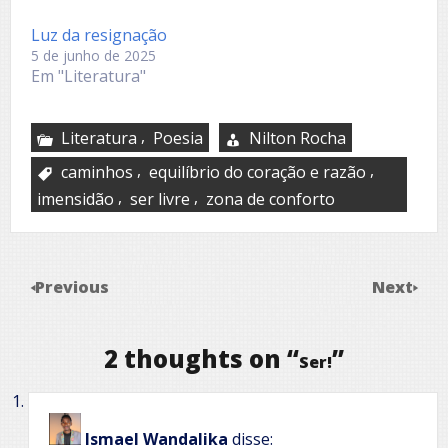
Luz da resignação
5 de junho de 2025
Em "Literatura"
,
Literatura
Poesia
Nilton Rocha
,
,
caminhos
equilíbrio do coração e razão
,
,
imensidão
ser livre
zona de conforto
Previous
Next
2 thoughts on “
”
Ser!
Ismael Wandalika
disse: