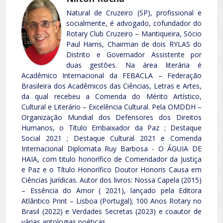
Natural de Cruzeiro (SP), profissional e
socialmente, é advogado, cofundador do
Rotary Club Cruzeiro – Mantiqueira, Sócio
Paul Harris, Chairman de dois RYLAS do
Distrito e Governador Assistente por
duas gestões. Na área literária é
Acadêmico Internacional da FEBACLA – Federação
Brasileira dos Acadêmicos das Ciências, Letras e Artes,
da qual recebeu a Comenda do Mérito Artístico,
Cultural e Literário – Excelência Cultural. Pela OMDDH –
Organização Mundial dos Defensores dos Direitos
Humanos, o Título Embaixador da Paz ; Destaque
Social 2021 ; Destaque Cultural 2021 e Comenda
Internacional Diplomata Ruy Barbosa - O ÁGUIA DE
HAIA, com titulo honorífico de Comendador da Justiça
e Paz e o Título Honorífico Doutor Honoris Causa em
Ciências Jurídicas. Autor dos livros: Nossa Capela (2015)
– Essência do Amor ( 2021), lançado pela Editora
Atlântico Print – Lisboa (Portugal); 100 Anos Rotary no
Brasil (2022) e Verdades Secretas (2023) e coautor de
várias antologias poéticas.