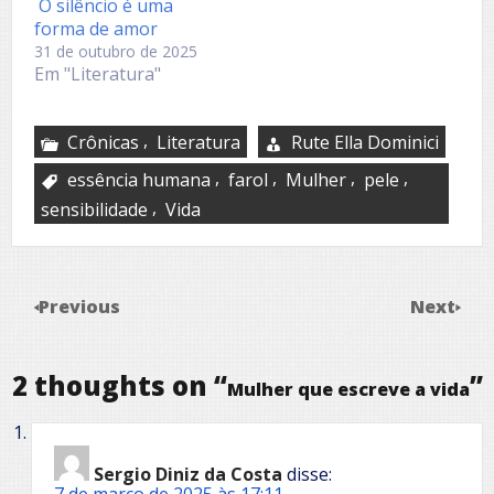
O silêncio é uma
forma de amor
31 de outubro de 2025
Em "Literatura"
,
Crônicas
Literatura
Rute Ella Dominici
,
,
,
,
essência humana
farol
Mulher
pele
,
sensibilidade
Vida
Previous
Next
2 thoughts on “
”
Mulher que escreve a vida
Sergio Diniz da Costa
disse:
7 de março de 2025 às 17:11