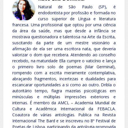
Natural de São Paulo (SP), é
endodontista por profissão e formada no
curso superior de Língua e literatura
francesa. Uma profissional que optou por uma ciência
da área da saúde, mas que desde a infância se
mostrava questionadora e talentosa na Arte da Escrita,
suscitando da parte de um mestre visionário a
afirmação de ela ser uma escritora nata, que deveria
valorizar o dom que recebera. Atendendo ao conselho
recebido, na maturidade Ella cumpre o vaticínio e lança
o primeiro livro solo de poemas (Mar Germinal),
rompendo com a escrita meramente contemplativa,
abraçando fragmentos, incertezas e dualidades para
escancarar oportunidades a si como ao outro. Dribla o
autoritário tempo, flagra mazelas psicológicas em
minúsculas e múltiplas impressões exteriores e
internas. É membro da AMCL – Academia Mundial de
Cultura e Acadêmica Internacional da FEBACLA.
Coautora de várias antologias. Publica na Revista
Internacional The Bard e se inscreveu no 8º Festival de
Poetas de Lisboa, participando da antologia promovida