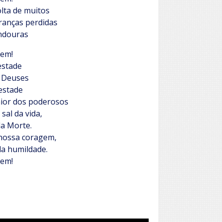
lta de muitos
ranças perdidas
indouras
em!
estade
s Deuses
estade
aior dos poderosos
sal da vida,
a Morte.
 nossa coragem,
da humildade.
em!