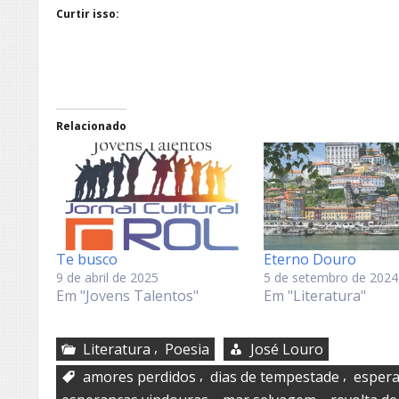
Curtir isso:
Relacionado
Te busco
Eterno Douro
9 de abril de 2025
5 de setembro de 2024
Em "Jovens Talentos"
Em "Literatura"
,
Literatura
Poesia
José Louro
,
,
amores perdidos
dias de tempestade
espera
,
,