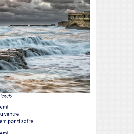
Pexels
em!
eu ventre
em por ti sofre
em!