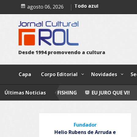
Skip
Bailando
agosto 06, 2026
to
Todo azul
content
D
e
s
d
e
1
9
9
4
p
r
o
m
o
v
e
n
d
o
a
c
u
l
t
u
r
a
Capa
Corpo Editorial
Novidades
Se
Últimas Notícias
FLY FISHING
EU JURO QUE VI!
EPITAFIO
Fundador
Helio Rubens de Arruda e