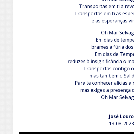
Transportas em ti a revo
Transportas em ti as espe
e as esperanças v
Oh Mar Selvag
Em dias de temp
brames a fúria do
Em dias de Temp
reduzes à insignificância o m
Transportas contigo o 
mas também o Sal d
Para te conhecer alicias a
mas exiges a presença 
Oh Mar Selvag
José Louro
13-08-2023