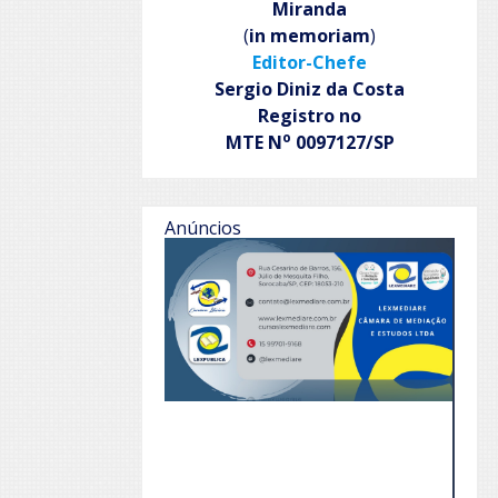
Miranda
(
in memoriam
)
Editor-Chefe
Sergio Diniz da Costa
Registro no
o
MTE N
0097127/SP
Anúncios