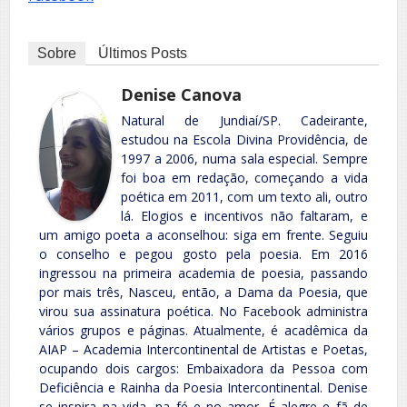
Sobre
Últimos Posts
Denise Canova
Natural de Jundiaí/SP. Cadeirante,
estudou na Escola Divina Providência, de
1997 a 2006, numa sala especial. Sempre
foi boa em redação, começando a vida
poética em 2011, com um texto ali, outro
lá. Elogios e incentivos não faltaram, e
um amigo poeta a aconselhou: siga em frente. Seguiu
o conselho e pegou gosto pela poesia. Em 2016
ingressou na primeira academia de poesia, passando
por mais três, Nasceu, então, a Dama da Poesia, que
virou sua assinatura poética. No Facebook administra
vários grupos e páginas. Atualmente, é acadêmica da
AIAP – Academia Intercontinental de Artistas e Poetas,
ocupando dois cargos: Embaixadora da Pessoa com
Deficiência e Rainha da Poesia Intercontinental. Denise
se inspira na vida, na fé e no amor. É alegre e fã de