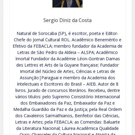
Sergio Diniz da Costa
Natural de Sorocaba (SP), é escritor, poeta e Editor-
Chefe do Jornal Cultural ROL. Acadêmico Benemérito e
Efetivo da FEBACLA; membro fundador da Academia de
Letras de São Pedro da Aldeia – ALSPA; Acadêmico
Imortal Fundador da Académie Léon-Gontran Damas
des Lettres et Arts de la Guyane française; Fundador
Imortal del Núcleo de Artes, Ciências e Letras de
Assunção|Paraguai e membro da Academia dos
Intelectuais e Escritores do Brasil – AIEB. Autor de 8
livros. Jurado de concursos literários. Recebeu, dentre
vários titulos: pelo Supremo Consistório Internacional
dos Embaixadores da Paz, Embaixador da Paz e
Medalha Guardião da Paz e da Justiça; pela Real Ordem
dos Cavaleiros Sarmathianos, Benfeitor das Ciências,
Letras e Artes; pela FEBACLA: as Comendas: Baluarte
da Literatura Nacional; Láurea Acadêmica Qualidade
Ouro; Chanceler da Cultura Nacional e Ativista da