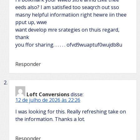
eeds also? I am satisfied too seaqrch out sso
masny helpful informatiion right hewre iin thee
pput up, wwe
want develop mre srategies on thuis regard,
thank
you ffor sharing. . . . . . ofvd9wuaptuf0wujdb8u
Responder
Loft Conversions
disse:
12 de julho de 2026 às 22:26
I was looking for this. Really refreshing take on
the information. Thanks a lot.
Responder