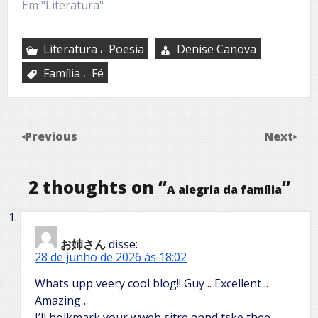
Em "Literatura"
,
Literatura
Poesia
Denise Canova
,
Família
Fé
Previous
Next
2 thoughts on “
”
A alegria da família
お姉さん
disse:
28 de junho de 2026 às 18:02
Whats upp veery cool blog!! Guy .. Excellent ..
Amazing ..
I’ll bolkmark your wweb sitre annd tske thee